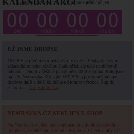
KALENDÁŘ AKCÍ
Nemravka.cz e-shop tu s Vámi bude ještě / už jen
Není plánován žádný termín.
... CELÝ KALENDÁŘ ZDE
UŽ JSME DROPSÍ!
DROPS je přední evropský výrobce přízí. Poskytují svým
zákazníkům nejen skvělou škálu přízí, ale také nepřeberně
návodů - jenom v češtině jich je přes 4000 zdarma. Proto jsme
rádi, že Nemravka už je také DROPSí a postupně budeme
dodávat další a další klubíčka od tohoto výrobce. Šup do
eshopu na
Drops klubíčka
.
NEMRAVKA.CZ NENÍ JEN E-SHOP
Na Nemravce najdete nejen spoustu kreativního materiálu a
pomůcek, ale také spoustu rad a inspirace. Chceme, aby vás