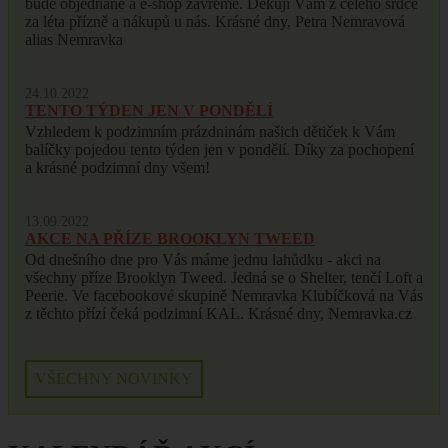
bude objednané a e-shop zavřeme. Děkuji Vám z celého srdce
za léta přízně a nákupů u nás. Krásné dny, Petra Nemravová
alias Nemravka
24.10.2022
TENTO TÝDEN JEN V PONDĚLÍ
Vzhledem k podzimním prázdninám našich dětiček k Vám
balíčky pojedou tento týden jen v pondělí. Díky za pochopení
a krásné podzimní dny všem!
13.09.2022
AKCE NA PŘÍZE BROOKLYN TWEED
Od dnešního dne pro Vás máme jednu lahůdku - akci na
všechny příze Brooklyn Tweed. Jedná se o Shelter, tenčí Loft a
Peerie. Ve facebookové skupině Nemravka Klubíčková na Vás
z těchto přízí čeká podzimní KAL. Krásné dny, Nemravka.cz
VŠECHNY NOVINKY