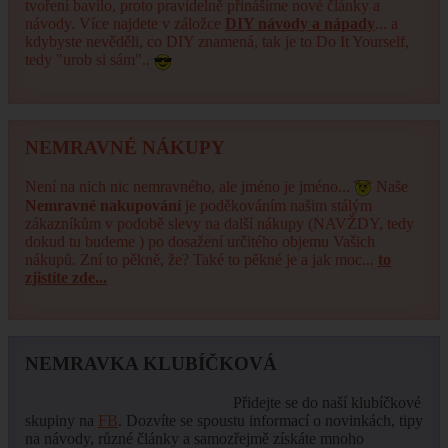
tvoření bavilo, proto pravidelně přinášíme nové články a
návody. Více najdete v záložce
DIY návody a nápady
... a
kdybyste nevěděli, co DIY znamená, tak je to Do It Yourself,
tedy "urob si sám"..
NEMRAVNÉ NÁKUPY
Není na nich nic nemravného, ale jméno je jméno...
Naše
Nemravné nakupování
je poděkováním našim stálým
zákazníkům v podobě slevy na další nákupy (NAVŽDY, tedy
dokud tu budeme ) po dosažení určitého objemu Vašich
nákupů. Zní to pěkně, že? Také to pěkné je a jak moc...
to
zjistíte zde...
NEMRAVKA KLUBÍČKOVÁ
Přidejte se do naší klubíčkové
skupiny na
FB
. Dozvíte se spoustu informací o novinkách, tipy
na návody, různé články a samozřejmě získáte mnoho