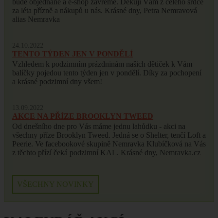
bude objednané a e-shop zavřeme. Děkuji Vám z celého srdce
za léta přízně a nákupů u nás. Krásné dny, Petra Nemravová
alias Nemravka
24.10.2022
TENTO TÝDEN JEN V PONDĚLÍ
Vzhledem k podzimním prázdninám našich dětiček k Vám
balíčky pojedou tento týden jen v pondělí. Díky za pochopení
a krásné podzimní dny všem!
13.09.2022
AKCE NA PŘÍZE BROOKLYN TWEED
Od dnešního dne pro Vás máme jednu lahůdku - akci na
všechny příze Brooklyn Tweed. Jedná se o Shelter, tenčí Loft a
Peerie. Ve facebookové skupině Nemravka Klubíčková na Vás
z těchto přízí čeká podzimní KAL. Krásné dny, Nemravka.cz
VŠECHNY NOVINKY