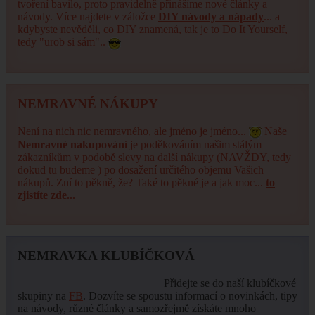
tvoření bavilo, proto pravidelně přinášíme nové články a
návody. Více najdete v záložce
DIY návody a nápady
... a
kdybyste nevěděli, co DIY znamená, tak je to Do It Yourself,
tedy "urob si sám"..
NEMRAVNÉ NÁKUPY
Není na nich nic nemravného, ale jméno je jméno...
Naše
Nemravné nakupování
je poděkováním našim stálým
zákazníkům v podobě slevy na další nákupy (NAVŽDY, tedy
dokud tu budeme ) po dosažení určitého objemu Vašich
nákupů. Zní to pěkně, že? Také to pěkné je a jak moc...
to
zjistíte zde...
NEMRAVKA KLUBÍČKOVÁ
Přidejte se do naší klubíčkové
skupiny na
FB
. Dozvíte se spoustu informací o novinkách, tipy
na návody, různé články a samozřejmě získáte mnoho