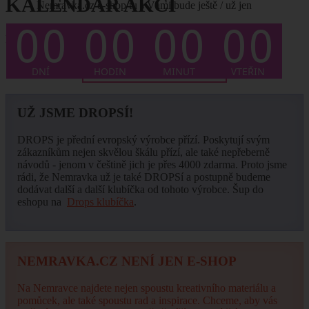
KALENDÁŘ AKCÍ
Nemravka.cz e-shop tu s Vámi bude ještě / už jen
Není plánován žádný termín.
... CELÝ KALENDÁŘ ZDE
UŽ JSME DROPSÍ!
DROPS je přední evropský výrobce přízí. Poskytují svým
zákazníkům nejen skvělou škálu přízí, ale také nepřeberně
návodů - jenom v češtině jich je přes 4000 zdarma. Proto jsme
rádi, že Nemravka už je také DROPSí a postupně budeme
dodávat další a další klubíčka od tohoto výrobce. Šup do
eshopu na
Drops klubíčka
.
NEMRAVKA.CZ NENÍ JEN E-SHOP
Na Nemravce najdete nejen spoustu kreativního materiálu a
pomůcek, ale také spoustu rad a inspirace. Chceme, aby vás