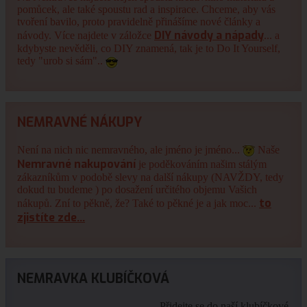
pomůcek, ale také spoustu rad a inspirace. Chceme, aby vás
tvoření bavilo, proto pravidelně přinášíme nové články a
DIY návody a nápady
návody. Více najdete v záložce
... a
kdybyste nevěděli, co DIY znamená, tak je to Do It Yourself,
tedy "urob si sám"..
NEMRAVNÉ NÁKUPY
Není na nich nic nemravného, ale jméno je jméno...
Naše
Nemravné nakupování
je poděkováním našim stálým
zákazníkům v podobě slevy na další nákupy (NAVŽDY, tedy
dokud tu budeme ) po dosažení určitého objemu Vašich
to
nákupů. Zní to pěkně, že? Také to pěkné je a jak moc...
zjistíte zde...
NEMRAVKA KLUBÍČKOVÁ
Přidejte se do naší klubíčkové