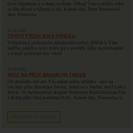
bude objednané a e-shop zavřeme. Děkuji Vám z celého srdce
za léta přízně a nákupů u nás. Krásné dny, Petra Nemravová
alias Nemravka
24.10.2022
TENTO TÝDEN JEN V PONDĚLÍ
Vzhledem k podzimním prázdninám našich dětiček k Vám
balíčky pojedou tento týden jen v pondělí. Díky za pochopení
a krásné podzimní dny všem!
13.09.2022
AKCE NA PŘÍZE BROOKLYN TWEED
Od dnešního dne pro Vás máme jednu lahůdku - akci na
všechny příze Brooklyn Tweed. Jedná se o Shelter, tenčí Loft a
Peerie. Ve facebookové skupině Nemravka Klubíčková na Vás
z těchto přízí čeká podzimní KAL. Krásné dny, Nemravka.cz
VŠECHNY NOVINKY