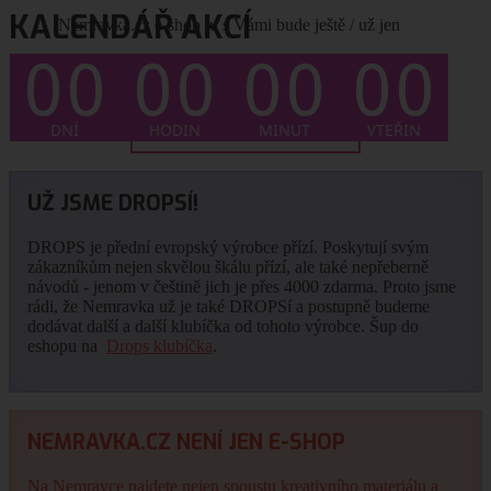
KALENDÁŘ AKCÍ
Nemravka.cz e-shop tu s Vámi bude ještě / už jen
Není plánován žádný termín.
... CELÝ KALENDÁŘ ZDE
UŽ JSME DROPSÍ!
DROPS je přední evropský výrobce přízí. Poskytují svým
zákazníkům nejen skvělou škálu přízí, ale také nepřeberně
návodů - jenom v češtině jich je přes 4000 zdarma. Proto jsme
rádi, že Nemravka už je také DROPSí a postupně budeme
dodávat další a další klubíčka od tohoto výrobce. Šup do
eshopu na
Drops klubíčka
.
NEMRAVKA.CZ NENÍ JEN E-SHOP
Na Nemravce najdete nejen spoustu kreativního materiálu a