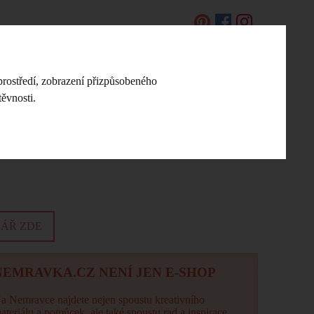
EN
prostředí, zobrazení přizpůsobeného
DIY NÁVODY A NÁPADY
KONTAKT
ěvnosti.
DÁŘ ZDE
NEMRAVKA.CZ NENÍ JEN E-SHOP
a Nemravce najdete nejen spoustu kreativního
ateriálu a pomůcek, ale také spoustu rad a inspirace.