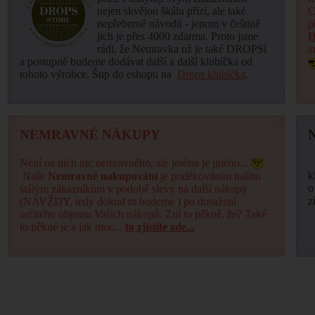
nejen skvělou škálu přízí, ale také
C
nepřeberně návodů - jenom v češtině
p
jich je přes 4000 zdarma. Proto jsme
D
rádi, že Nemravka už je také DROPSí
z
a postupně budeme dodávat další a další klubíčka od
tohoto výrobce. Šup do eshopu na
Drops klubíčka
.
NEMRAVNÉ NÁKUPY
Není na nich nic nemravného, ale jméno je jméno...
k
Naše
Nemravné nakupování
je poděkováním našim
o
stálým zákazníkům v podobě slevy na další nákupy
z
(NAVŽDY, tedy dokud tu budeme ) po dosažení
určitého objemu Vašich nákupů. Zní to pěkně, že? Také
to pěkné je a jak moc...
to zjistíte zde...