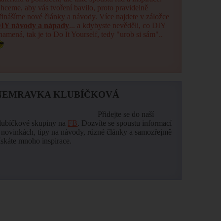
hceme, aby vás tvoření bavilo, proto pravidelně
řinášíme nové články a návody. Více najdete v záložce
IY návody a nápady
... a kdybyste nevěděli, co DIY
namená, tak je to Do It Yourself, tedy "urob si sám"..
NEMRAVKA KLUBÍČKOVÁ
Přidejte se do naší
lubíčkové skupiny na
FB
. Dozvíte se spoustu informací
 novinkách, tipy na návody, různé články a samozřejmě
ískáte mnoho inspirace.