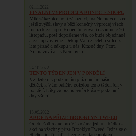
02.11.2022
FINÁLNÍ VÝPRODEJ A KONEC E.SHOPU
Milé zákaznice, milí zákazníci, na Nemravce jsme
ještě zvýšili slevy a běží konečný výprodej všech
položek e-shopu. Konec fungování e-shopu je 20.
listopadu, poté dopošleme vše, co bude objednané
a e-shop zavřeme. Děkuji Vám z celého srdce za
léta přízně a nákupů u nás. Krásné dny, Petra
Nemravová alias Nemravka
24.10.2022
TENTO TÝDEN JEN V PONDĚLÍ
Vzhledem k podzimním prázdninám našich
dětiček k Vám balíčky pojedou tento týden jen v
pondělí. Díky za pochopení a krásné podzimní
dny všem!
13.09.2022
AKCE NA PŘÍZE BROOKLYN TWEED
Od dnešního dne pro Vás máme jednu lahůdku -
akci na všechny příze Brooklyn Tweed. Jedná se o
Shelter, tenčí Loft a Peerie. Ve facebookové