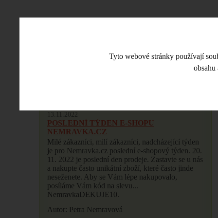
Tyto webové stránky používají soubo
CO JE NOVÉHO
ESHOP
VE
obsahu 
NOVINKY
13.11.2022
POSLEDNÍ TÝDEN E-SHOPU
NEMRAVKA.CZ
Milé zákazníci, milí zákazníci, nadcházející týden
je pro Nemravka.cz poslední e-shopový týden. 20.
11. 2022 je poslední den prodeje. Zastavte se u nás
a nakupte často unikátní zboží, které často jinde
neseženete. Aby se Vám lépe nakupovalo,
posíláme Vám kód na slevu...
NemravkaDEKUJE10.
Autor: Petra Nemravová