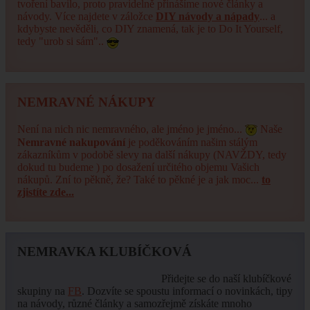
tvoření bavilo, proto pravidelně přinášíme nové články a
návody. Více najdete v záložce
DIY návody a nápady
... a
kdybyste nevěděli, co DIY znamená, tak je to Do It Yourself,
tedy "urob si sám"..
NEMRAVNÉ NÁKUPY
Není na nich nic nemravného, ale jméno je jméno...
Naše
Nemravné nakupování
je poděkováním našim stálým
zákazníkům v podobě slevy na další nákupy (NAVŽDY, tedy
dokud tu budeme ) po dosažení určitého objemu Vašich
nákupů. Zní to pěkně, že? Také to pěkné je a jak moc...
to
zjistíte zde...
NEMRAVKA KLUBÍČKOVÁ
Přidejte se do naší klubíčkové
skupiny na
FB
. Dozvíte se spoustu informací o novinkách, tipy
na návody, různé články a samozřejmě získáte mnoho