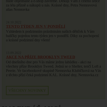
bude objednané a e-shop zavřeme. Děkuji Vám z celého srdce
za léta přízně a nákupů u nás. Krásné dny, Petra Nemravová
alias Nemravka
24.10.2022
TENTO TÝDEN JEN V PONDĚLÍ
Vzhledem k podzimním prázdninám našich dětiček k Vám
balíčky pojedou tento týden jen v pondělí. Díky za pochopení
a krásné podzimní dny všem!
13.09.2022
AKCE NA PŘÍZE BROOKLYN TWEED
Od dnešního dne pro Vás máme jednu lahůdku - akci na
všechny příze Brooklyn Tweed. Jedná se o Shelter, tenčí Loft a
Peerie. Ve facebookové skupině Nemravka Klubíčková na Vás
z těchto přízí čeká podzimní KAL. Krásné dny, Nemravka.cz
VŠECHNY NOVINKY