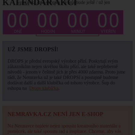
KALENDÁŘ AKCÍ
Nemravka.cz e-shop tu s Vámi bude ještě / už jen
Není plánován žádný termín.
... CELÝ KALENDÁŘ ZDE
UŽ JSME DROPSÍ!
DROPS je přední evropský výrobce přízí. Poskytují svým
zákazníkům nejen skvělou škálu přízí, ale také nepřeberně
návodů - jenom v češtině jich je přes 4000 zdarma. Proto jsme
rádi, že Nemravka už je také DROPSí a postupně budeme
dodávat další a další klubíčka od tohoto výrobce. Šup do
eshopu na
Drops klubíčka
.
NEMRAVKA.CZ NENÍ JEN E-SHOP
Na Nemravce najdete nejen spoustu kreativního materiálu a
pomůcek, ale také spoustu rad a inspirace. Chceme, aby vás