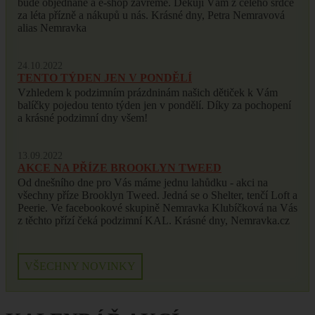
bude objednané a e-shop zavřeme. Děkuji Vám z celého srdce
za léta přízně a nákupů u nás. Krásné dny, Petra Nemravová
alias Nemravka
24.10.2022
TENTO TÝDEN JEN V PONDĚLÍ
Vzhledem k podzimním prázdninám našich dětiček k Vám
balíčky pojedou tento týden jen v pondělí. Díky za pochopení
a krásné podzimní dny všem!
13.09.2022
AKCE NA PŘÍZE BROOKLYN TWEED
Od dnešního dne pro Vás máme jednu lahůdku - akci na
všechny příze Brooklyn Tweed. Jedná se o Shelter, tenčí Loft a
Peerie. Ve facebookové skupině Nemravka Klubíčková na Vás
z těchto přízí čeká podzimní KAL. Krásné dny, Nemravka.cz
VŠECHNY NOVINKY