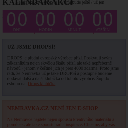
KALENDÁŘ AKCÍ
Nemravka.cz e-shop tu s Vámi bude ještě / už jen
Není plánován žádný termín.
... CELÝ KALENDÁŘ ZDE
UŽ JSME DROPSÍ!
DROPS je přední evropský výrobce přízí. Poskytují svým
zákazníkům nejen skvělou škálu přízí, ale také nepřeberně
návodů - jenom v češtině jich je přes 4000 zdarma. Proto jsme
rádi, že Nemravka už je také DROPSí a postupně budeme
dodávat další a další klubíčka od tohoto výrobce. Šup do
eshopu na
Drops klubíčka
.
NEMRAVKA.CZ NENÍ JEN E-SHOP
Na Nemravce najdete nejen spoustu kreativního materiálu a
pomůcek, ale také spoustu rad a inspirace. Chceme, aby vás