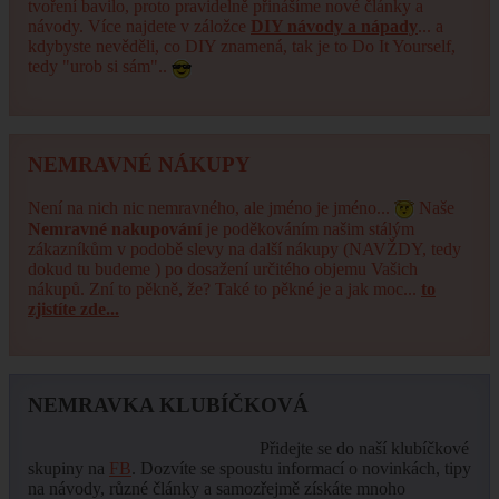
tvoření bavilo, proto pravidelně přinášíme nové články a
návody. Více najdete v záložce
DIY návody a nápady
... a
kdybyste nevěděli, co DIY znamená, tak je to Do It Yourself,
tedy "urob si sám"..
NEMRAVNÉ NÁKUPY
Není na nich nic nemravného, ale jméno je jméno...
Naše
Nemravné nakupování
je poděkováním našim stálým
zákazníkům v podobě slevy na další nákupy (NAVŽDY, tedy
dokud tu budeme ) po dosažení určitého objemu Vašich
nákupů. Zní to pěkně, že? Také to pěkné je a jak moc...
to
zjistíte zde...
NEMRAVKA KLUBÍČKOVÁ
Přidejte se do naší klubíčkové
skupiny na
FB
. Dozvíte se spoustu informací o novinkách, tipy
na návody, různé články a samozřejmě získáte mnoho