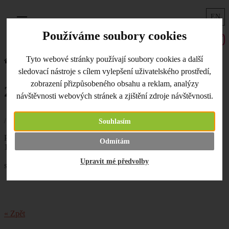
EN
Menu
Používáme soubory cookies
Tyto webové stránky používají soubory cookies a další
Úvodní strana
Co je nového
22. Scrapbookový dýchánek
sledovací nástroje s cílem vylepšení uživatelského prostředí,
zobrazení přizpůsobeného obsahu a reklam, analýzy
22. Scrapbookový dýchánek
návštěvnosti webových stránek a zjištění zdroje návštěvnosti.
/ 20.09.2018 /
Souhlasím
Podzimní 22. scrapbookový dýchánek u nás na Nemravce v sobotu
Odmítám
13. 10. 2018!
Scrapbook-paříte? Pojďte si posedět, pokecat a zatvořit si společně
Upravit mé předvolby
se stejně nadšenými "scrap-maniaky". Registrovat se můžete
zde
.
« Zpět