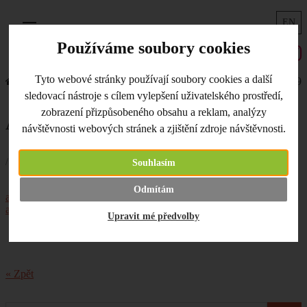
EN
Menu
Používáme soubory cookies
Tyto webové stránky používají soubory cookies a další
Úvodní strana
Co je nového
Adventní kalendář - 7. 12. 2019
sledovací nástroje s cílem vylepšení uživatelského prostředí,
zobrazení přizpůsobeného obsahu a reklam, analýzy
Adventní kalendář - 7. 12. 2019
návštěvnosti webových stránek a zjištění zdroje návštěvnosti.
/ 07.12.2019 /
Souhlasím
V sedmém okénku našeho
Odmítám
adventního kalendáře
se ukrývá 15% sleva na
sady jehlic Chiaogoo
a KnitPro
. Krásnou adventní sobotu!
Upravit mé předvolby
« Zpět