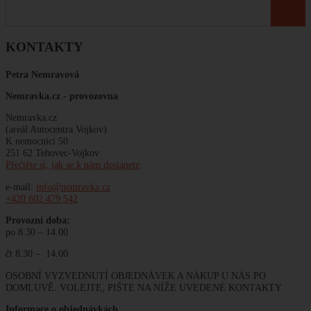
KONTAKTY
Petra Nemravová
Nemravka.cz -
provozovna
Nemravka.cz
(areál Autocentra Vojkov)
K nemocnici 50
251 62 Tehovec-Vojkov
Přečtěte si, jak se k nám dostanete
.
e-mail:
info@nemravka.cz
+420 602 479 542
Provozní doba:
po 8.30 – 14.00
čt 8.30 – 14.00
OSOBNÍ VYZVEDNUTÍ OBJEDNÁVEK A NÁKUP U NÁS PO
DOMLUVĚ. VOLEJTE, PIŠTE NA NÍŽE UVEDENÉ KONTAKTY.
Informace o objednávkách