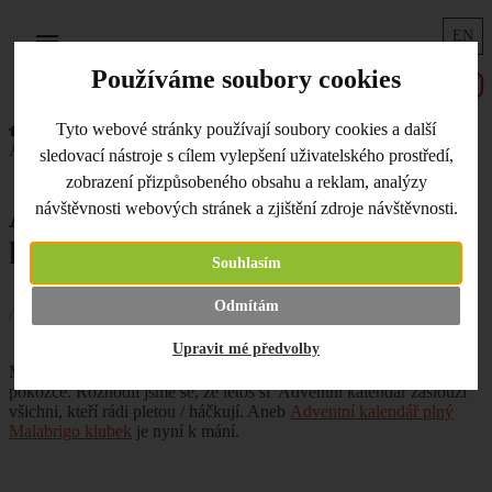
EN
Menu
Používáme soubory cookies
Tyto webové stránky používají soubory cookies a další
Úvodní strana
Co je nového
Adventní kalendář - Malabrigo klubíčka
sledovací nástroje s cílem vylepšení uživatelského prostředí,
zobrazení přizpůsobeného obsahu a reklam, analýzy
Adventní kalendář - Malabrigo
návštěvnosti webových stránek a zjištění zdroje návštěvnosti.
klubíčka
Souhlasím
Odmítám
/ 09.11.2021 /
Upravit mé předvolby
Která pletařka by nemilovala klubíčka
Malabrigo. Krásná, barevná, měkkoučká a zaručeně přívětivá k
pokožce. Rozhodli jsme se, že letos si Adventní kalendář zaslouží
všichni, kteří rádi pletou / háčkují. Aneb
Adventní kalendář plný
Malabrigo klubek
je nyní k mání.