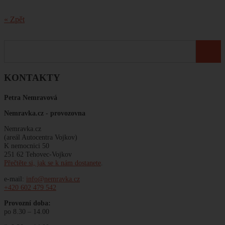
« Zpět
KONTAKTY
Petra Nemravová
Nemravka.cz -
provozovna
Nemravka.cz
(areál Autocentra Vojkov)
K nemocnici 50
251 62 Tehovec-Vojkov
Přečtěte si, jak se k nám dostanete
.
e-mail:
info@nemravka.cz
+420 602 479 542
Provozní doba:
po 8.30 – 14.00