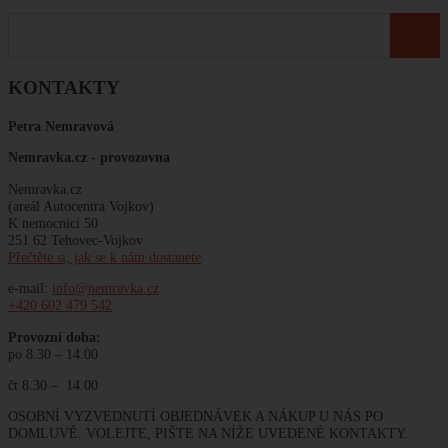
KONTAKTY
Petra Nemravová
Nemravka.cz -
provozovna
Nemravka.cz
(areál Autocentra Vojkov)
K nemocnici 50
251 62 Tehovec-Vojkov
Přečtěte si, jak se k nám dostanete
.
e-mail:
info@nemravka.cz
+420 602 479 542
Provozní doba:
po 8.30 – 14.00
čt 8.30 – 14.00
OSOBNÍ VYZVEDNUTÍ OBJEDNÁVEK A NÁKUP U NÁS PO
DOMLUVĚ. VOLEJTE, PIŠTE NA NÍŽE UVEDENÉ KONTAKTY.