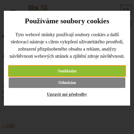
EN
Menu
Používáme soubory cookies
Tyto webové stránky používají soubory cookies a další
Úvodní strana
Co je nového
AKCE na Drops klubíčka
sledovací nástroje s cílem vylepšení uživatelského prostředí,
zobrazení přizpůsobeného obsahu a reklam, analýzy
AKCE na Drops klubíčka
návštěvnosti webových stránek a zjištění zdroje návštěvnosti.
Souhlasím
/ 10.09.2021 /
Dropsí AKCE
začíná i u nás. Až do 8. 10.
Odmítám
2021 nakoupíte klubíčka Drops Baby Merino, Merino Extra Fine,
Cotton Merino, Paris a Safran s 30% slevou. Krásný víkend
Upravit mé předvolby
přejeme!
« Zpět