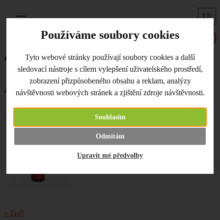
EN
Menu
Používáme soubory cookies
Tyto webové stránky používají soubory cookies a další
Úvodní strana
Co je nového
Alkoholové inkousty perleťové
sledovací nástroje s cílem vylepšení uživatelského prostředí,
zobrazení přizpůsobeného obsahu a reklam, analýzy
Alkoholové inkousty perleťové
návštěvnosti webových stránek a zjištění zdroje návštěvnosti.
/ 29.05.2019 /
Souhlasím
Rozšířili jsme nabídku odstínů
alkoholových
Odmítám
perleťových inkoustů
. Vybírat můžete nyní z
11 barev.
Upravit mé předvolby
« Zpět