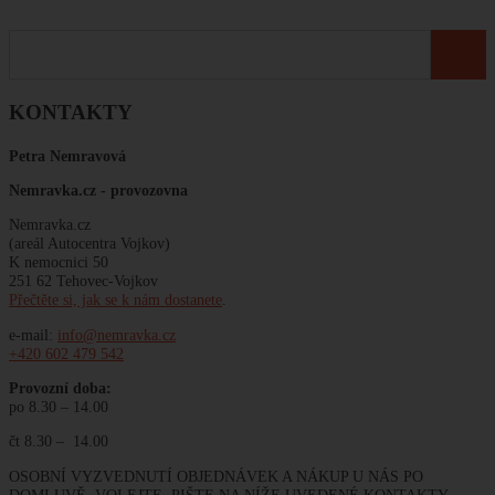
KONTAKTY
Petra Nemravová
Nemravka.cz -
provozovna
Nemravka.cz
(areál Autocentra Vojkov)
K nemocnici 50
251 62 Tehovec-Vojkov
Přečtěte si, jak se k nám dostanete
.
e-mail:
info@nemravka.cz
+420 602 479 542
Provozní doba:
po 8.30 – 14.00
čt 8.30 – 14.00
OSOBNÍ VYZVEDNUTÍ OBJEDNÁVEK A NÁKUP U NÁS PO
DOMLUVĚ. VOLEJTE, PIŠTE NA NÍŽE UVEDENÉ KONTAKTY.