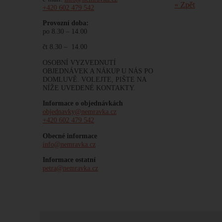
« Zpět
+420 602 479 542
Provozní doba:
po 8.30 – 14.00
čt 8.30 – 14.00
OSOBNÍ VYZVEDNUTÍ
OBJEDNÁVEK A NÁKUP U NÁS PO
DOMLUVĚ. VOLEJTE, PIŠTE NA
NÍŽE UVEDENÉ KONTAKTY.
Informace o objednávkách
objednavky@nemravka.cz
+420 602 479 542
Obecné informace
info@nemravka.cz
Informace ostatní
petra@nemravka.cz