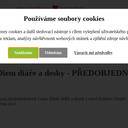
vše o tvoření s
ke tvoření...
kreativní pomůcky a materiál, kurzy
Používáme soubory cookies
od roku 2009
ry cookies a další sledovací nástroje s cílem vylepšení uživatelského 
LKOOBCHOD
KREATIVNÍ KURZY, WORKSHOPY
a reklam, analýzy návštěvnosti webových stránek a zjištění zdroje návšt
Souhlasím
Odmítám
Upravit mé předvolby
na
Co je nového
Carpe Diem diáře a desky - PŘEDOBJEDNÁ
Diem diáře a desky - PŘEDOBJE
st předobjednávek Carpe Diem diářů a desek z nové kolekce Simple St
rima den!