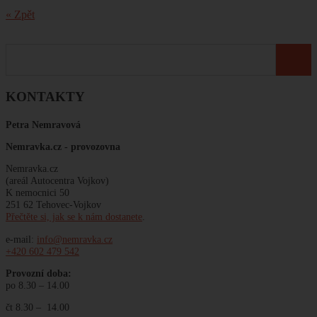
« Zpět
KONTAKTY
Petra Nemravová
Nemravka.cz -
provozovna
Nemravka.cz
(areál Autocentra Vojkov)
K nemocnici 50
251 62 Tehovec-Vojkov
Přečtěte si, jak se k nám dostanete
.
e-mail:
info@nemravka.cz
+420 602 479 542
Provozní doba:
po 8.30 – 14.00
čt 8.30 – 14.00