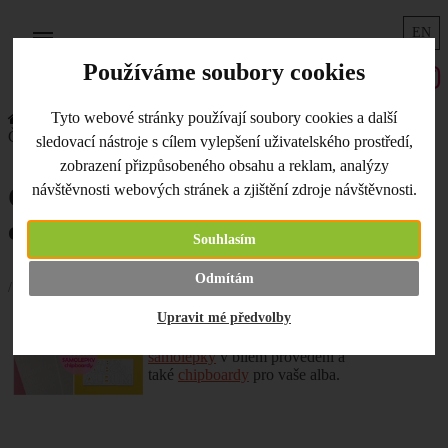
EN
Menu
Používáme soubory cookies
Tyto webové stránky používají soubory cookies a další
Úvodní strana
Co je nového
České letní samolepky a chipboardy
sledovací nástroje s cílem vylepšení uživatelského prostředí,
zobrazení přizpůsobeného obsahu a reklam, analýzy
návštěvnosti webových stránek a zjištění zdroje návštěvnosti.
České letní samolepky a
chipboardy
Souhlasím
Odmítám
/ 19.07.2021 /
Upravit mé předvolby
NOVINKA!!! Nepřehlédněte naše nové
letní
české Nemravka transparentní
samolepky
v bílém provedení a
také
chipboardy
pro vaše alba.