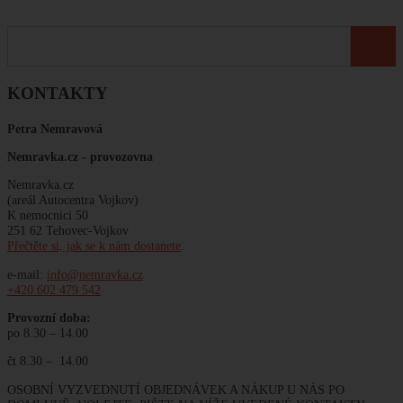
KONTAKTY
Petra Nemravová
Nemravka.cz -
provozovna
Nemravka.cz
(areál Autocentra Vojkov)
K nemocnici 50
251 62 Tehovec-Vojkov
Přečtěte si, jak se k nám dostanete
.
e-mail:
info@nemravka.cz
+420 602 479 542
Provozní doba:
po 8.30 – 14.00
čt 8.30 – 14.00
OSOBNÍ VYZVEDNUTÍ OBJEDNÁVEK A NÁKUP U NÁS PO