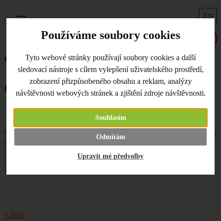
EN
Menu
Používáme soubory cookies
Tyto webové stránky používají soubory cookies a další
Úvodní strana
Co je nového
Co nového u nás na skládku?
sledovací nástroje s cílem vylepšení uživatelského prostředí,
zobrazení přizpůsobeného obsahu a reklam, analýzy
Co nového u nás na skládku?
návštěvnosti webových stránek a zjištění zdroje návštěvnosti.
/ 13.06.2017 /
Souhlasím
Stále a stále doplňujeme naše zásoby. A co konkrétně?
Podložku pro
Odmítám
tvoření A3
,
patinu Glaze Vintaj
(malou i velkou),
horkovzdušnou
pistoli
,
kartonová alba s recy papírem
,
knihařské
Upravit mé předvolby
kroužky
,
scrapbookové jednobarevné papíry
,
polymerovou
hmotu
a
textury Cernit
.
« Zpět