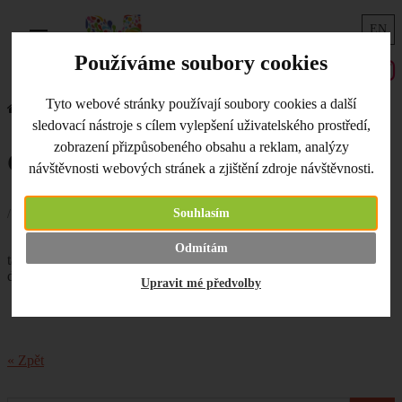
EN
Menu
Používáme soubory cookies
Tyto webové stránky používají soubory cookies a další
Úvodní strana
Co je nového
Gina / Jeans - více odstínů
sledovací nástroje s cílem vylepšení uživatelského prostředí,
zobrazení přizpůsobeného obsahu a reklam, analýzy
Gina / Jeans - více odstínů
návštěvnosti webových stránek a zjištění zdroje návštěvnosti.
Souhlasím
/ 15.06.2020 /
Více odstínů klubíček
Gina / Jeans
! Nově
Odmítám
také Tropical. Skvělá pro háčkované hračky, čepičky a jiné
dekorace. Krásné pondělí!
Upravit mé předvolby
« Zpět