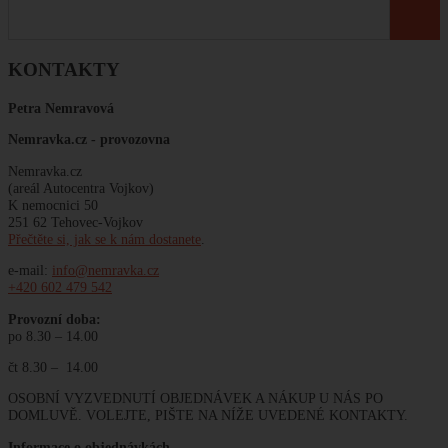
KONTAKTY
Petra Nemravová
Nemravka.cz -
provozovna
Nemravka.cz
(areál Autocentra Vojkov)
K nemocnici 50
251 62 Tehovec-Vojkov
Přečtěte si, jak se k nám dostanete
.
e-mail:
info@nemravka.cz
+420 602 479 542
Provozní doba:
po 8.30 – 14.00
čt 8.30 – 14.00
OSOBNÍ VYZVEDNUTÍ OBJEDNÁVEK A NÁKUP U NÁS PO
DOMLUVĚ. VOLEJTE, PIŠTE NA NÍŽE UVEDENÉ KONTAKTY.
Informace o objednávkách