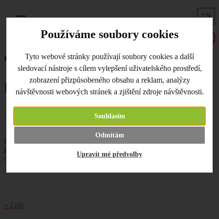
EN
Menu
Používáme soubory cookies
Tyto webové stránky používají soubory cookies a další
Úvodní strana
Co je nového
Hanni a Flow Yarns
sledovací nástroje s cílem vylepšení uživatelského prostředí,
zobrazení přizpůsobeného obsahu a reklam, analýzy
Hanni a Flow Yarns
návštěvnosti webových stránek a zjištění zdroje návštěvnosti.
/ 29.09.2020 /
Souhlasím
Opět se nám usadily v novinkách nové
Odmítám
motivy
sítotiskových šablonek Hanni
. Za oknem to opravdu vypadá
již podzimně. Proto se neváhejte podívat na nové (nejen) podzimní
Upravit mé předvolby
odstíny klubíček
Flow Yarns
.
« Zpět