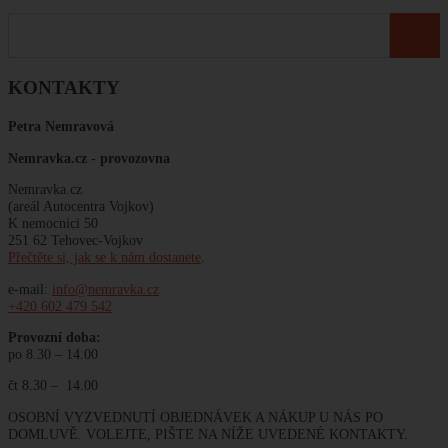
KONTAKTY
Petra Nemravová
Nemravka.cz -
provozovna
Nemravka.cz
(areál Autocentra Vojkov)
K nemocnici 50
251 62 Tehovec-Vojkov
Přečtěte si, jak se k nám dostanete
.
e-mail:
info@nemravka.cz
+420 602 479 542
Provozní doba:
po 8.30 – 14.00
čt 8.30 – 14.00
OSOBNÍ VYZVEDNUTÍ OBJEDNÁVEK A NÁKUP U NÁS PO
DOMLUVĚ. VOLEJTE, PIŠTE NA NÍŽE UVEDENÉ KONTAKTY.