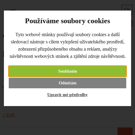
EN
Menu
Používáme soubory cookies
Tyto webové stránky používají soubory cookies a další
Úvodní strana
Co je nového
Hanni nové sítotisky
sledovací nástroje s cílem vylepšení uživatelského prostředí,
zobrazení přizpůsobeného obsahu a reklam, analýzy
Hanni nové sítotisky
návštěvnosti webových stránek a zjištění zdroje návštěvnosti.
/ 24.01.2019 /
Souhlasím
Nové
sítotiskové šablony
od Hanni právě v
Odmítám
obchůdku. Doskladněno též mnoho vyprodaných motivů.
Upravit mé předvolby
« Zpět