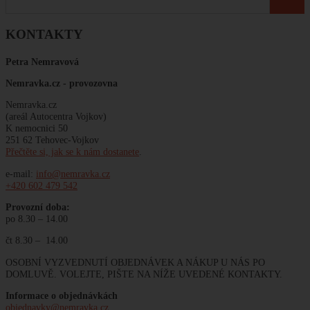
KONTAKTY
Petra Nemravová
Nemravka.cz -
provozovna
Nemravka.cz
(areál Autocentra Vojkov)
K nemocnici 50
251 62 Tehovec-Vojkov
Přečtěte si, jak se k nám dostanete
.
e-mail:
info@nemravka.cz
+420 602 479 542
Provozní doba:
po 8.30 – 14.00
čt 8.30 – 14.00
OSOBNÍ VYZVEDNUTÍ OBJEDNÁVEK A NÁKUP U NÁS PO
DOMLUVĚ. VOLEJTE, PIŠTE NA NÍŽE UVEDENÉ KONTAKTY.
Informace o objednávkách
objednavky@nemravka.cz