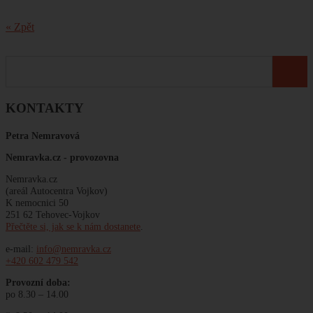
« Zpět
KONTAKTY
Petra Nemravová
Nemravka.cz -
provozovna
Nemravka.cz
(areál Autocentra Vojkov)
K nemocnici 50
251 62 Tehovec-Vojkov
Přečtěte si, jak se k nám dostanete
.
e-mail:
info@nemravka.cz
+420 602 479 542
Provozní doba:
po 8.30 – 14.00