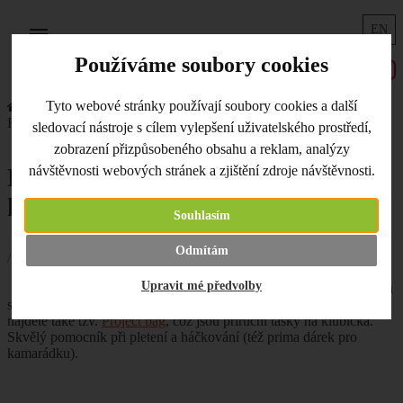
EN
Menu
Používáme soubory cookies
Tyto webové stránky používají soubory cookies a další
Úvodní strana
Co je nového
Hanni sítotisky a taštičky na klubíčka
sledovací nástroje s cílem vylepšení uživatelského prostředí,
zobrazení přizpůsobeného obsahu a reklam, analýzy
Hanni sítotisky a taštičky na
návštěvnosti webových stránek a zjištění zdroje návštěvnosti.
klubíčka
Souhlasím
Odmítám
/ 14.10.2020 /
Upravit mé předvolby
Další novinky!
Hanni
má nové designy svých
sítotiskových šablonek, které najdete již v novinkách. Nově u nás
najdete také tzv.
Project bag
, což jsou příruční tašky na klubíčka.
Skvělý pomocník při pletení a háčkování (též prima dárek pro
kamarádku).