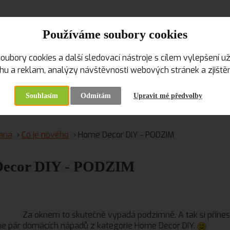
vše o tvoření s
ke tvoření...
Používáme soubory cookies
kreativní pomůcky a materiál, kur
oubory cookies a další sledovací nástroje s cílem vylepšení už
od roku 2009
u a reklam, analýzy návštěvnosti webových stránek a zjištění
Souhlasím
Odmítám
Upravit mé předvolby
VELKOOBCHOD
KREATIVNÍ KURZY, WORKSHOPY
rana
Co je nového
Home Decor DIY - PODZIM
ecor DIY - PODZIM
Za oknem to skutečně vypadá podzimně. A tak si přine
e pár domácích nápadů z kategorie Home Decor DIY.