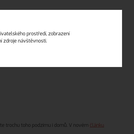
zy
EN
ivatelského prostředí, zobrazení
 zdroje návštěvnosti.
DIY NÁVODY A NÁPADY
KONTAKT
ste trochu toho podzimu i domů. V novém
článku