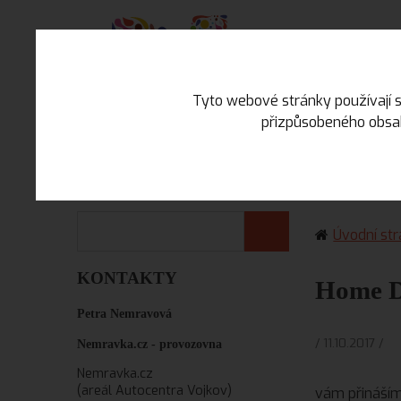
Tyto webové stránky používají s
přizpůsobeného obsah
CO JE NOVÉHO
ESHOP
Úvodní st
KONTAKTY
Home D
Petra Nemravová
/ 11.10.2017 /
Nemravka.cz -
provozovna
Nemravka.cz
(areál Autocentra Vojkov)
vám přináším