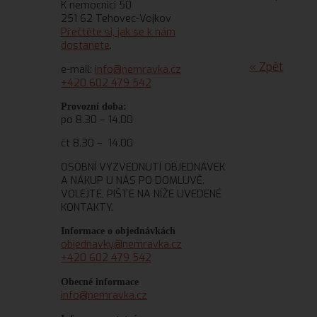
K nemocnici 50
251 62 Tehovec-Vojkov
Přečtěte si, jak se k nám
dostanete
.
« Zpět
e-mail:
info@nemravka.cz
+420 602 479 542
Provozní doba:
po 8.30 – 14.00
čt 8.30 – 14.00
OSOBNÍ VYZVEDNUTÍ OBJEDNÁVEK
A NÁKUP U NÁS PO DOMLUVĚ.
VOLEJTE, PIŠTE NA NÍŽE UVEDENÉ
KONTAKTY.
Informace o objednávkách
objednavky@nemravka.cz
+420 602 479 542
Obecné informace
info@nemravka.cz