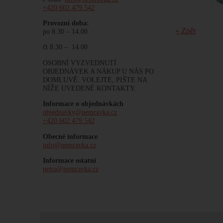
+420 602 479 542
Provozní doba:
« Zpět
po 8.30 – 14.00
čt 8.30 – 14.00
OSOBNÍ VYZVEDNUTÍ
OBJEDNÁVEK A NÁKUP U NÁS PO
DOMLUVĚ. VOLEJTE, PIŠTE NA
NÍŽE UVEDENÉ KONTAKTY.
Informace o objednávkách
objednavky@nemravka.cz
+420 602 479 542
Obecné informace
info@nemravka.cz
Informace ostatní
petra@nemravka.cz