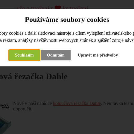
vše o tvoření s
ke tvoření...
kreativní pomůcky a materiál, kurzy
Používáme soubory cookies
od roku 2009
ry cookies a další sledovací nástroje s cílem vylepšení uživatelského 
LKOOBCHOD
KREATIVNÍ KURZY, WORKSHOPY
a reklam, analýzy návštěvnosti webových stránek a zjištění zdroje návšt
Souhlasím
Odmítám
Upravit mé předvolby
na
Co je nového
Kotoučová řezačka Dahle
ová řezačka Dahle
Nově v naší nabídce
kotoučová řezačka Dahle
. Nemravka team s
doporučit.