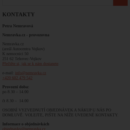
KONTAKTY
Petra Nemravová
Nemravka.cz -
provozovna
Nemravka.cz
(areál Autocentra Vojkov)
K nemocnici 50
251 62 Tehovec-Vojkov
Přečtěte si, jak se k nám dostanete
.
e-mail:
info@nemravka.cz
+420 602 479 542
Provozní doba:
po 8.30 – 14.00
čt 8.30 – 14.00
OSOBNÍ VYZVEDNUTÍ OBJEDNÁVEK A NÁKUP U NÁS PO
DOMLUVĚ. VOLEJTE, PIŠTE NA NÍŽE UVEDENÉ KONTAKTY.
Informace o objednávkách
objednavky@nemravka.cz