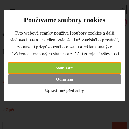
EN
Menu
Používáme soubory cookies
Tyto webové stránky používají soubory cookies a další
Úvodní strana
Co je nového
Malabrigo opět skladem
sledovací nástroje s cílem vylepšení uživatelského prostředí,
zobrazení přizpůsobeného obsahu a reklam, analýzy
Malabrigo opět skladem
návštěvnosti webových stránek a zjištění zdroje návštěvnosti.
/ 22.10.2020 /
Souhlasím
Další zásilka vybalena. Doplnili jsme zásoby
Odmítám
Malabrigo klubíček
a jeden nový odstín Caracol.
Upravit mé předvolby
« Zpět