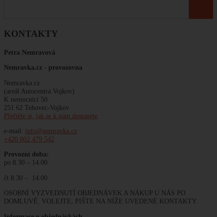
KONTAKTY
Petra Nemravová
Nemravka.cz -
provozovna
Nemravka.cz
(areál Autocentra Vojkov)
K nemocnici 50
251 62 Tehovec-Vojkov
Přečtěte si, jak se k nám dostanete
.
e-mail:
info@nemravka.cz
+420 602 479 542
Provozní doba:
po 8.30 – 14.00
čt 8.30 – 14.00
OSOBNÍ VYZVEDNUTÍ OBJEDNÁVEK A NÁKUP U NÁS PO
DOMLUVĚ. VOLEJTE, PIŠTE NA NÍŽE UVEDENÉ KONTAKTY.
Informace o objednávkách