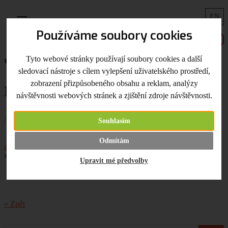
EN
Menu
Používáme soubory cookies
Tyto webové stránky používají soubory cookies a další
Úvodní strana
Co je nového
Metalické akrylky Cadence
sledovací nástroje s cílem vylepšení uživatelského prostředí,
zobrazení přizpůsobeného obsahu a reklam, analýzy
Metalické akrylky Cadence
návštěvnosti webových stránek a zjištění zdroje návštěvnosti.
/ 26.10.2017 /
Souhlasím
Přidali jsme pár nových odstínů metalických
Odmítám
akrylových barev Cadence
. Určitě je využijete s novými
sítotiskovými šablonami.
Upravit mé předvolby
« Zpět