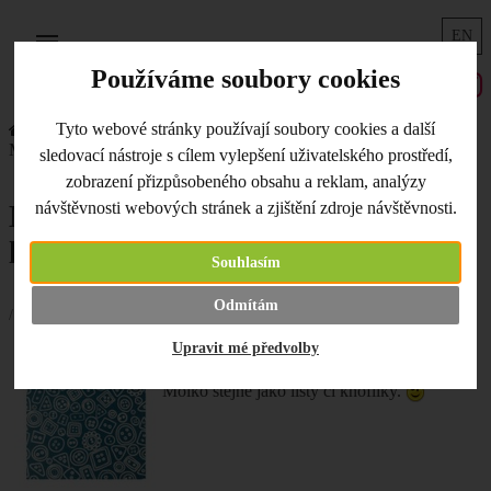
EN
Menu
Používáme soubory cookies
Tyto webové stránky používají soubory cookies a další
Úvodní strana
Co je nového
Moiko stítotisky - lamy, knoflík, listy
sledovací nástroje s cílem vylepšení uživatelského prostředí,
zobrazení přizpůsobeného obsahu a reklam, analýzy
Moiko stítotisky - lamy, knoflík,
návštěvnosti webových stránek a zjištění zdroje návštěvnosti.
listy
Souhlasím
Odmítám
/ 12.02.2019 /
Upravit mé předvolby
Lamy prostě hýbou světem. Tudíž je najdete
také na nových
sítotiskových šablonách
od
Moiko stejně jako listy či knoflíky.