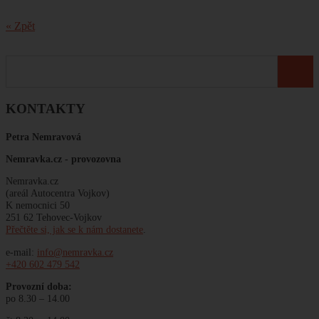
« Zpět
KONTAKTY
Petra Nemravová
Nemravka.cz -
provozovna
Nemravka.cz
(areál Autocentra Vojkov)
K nemocnici 50
251 62 Tehovec-Vojkov
Přečtěte si, jak se k nám dostanete
.
e-mail:
info@nemravka.cz
+420 602 479 542
Provozní doba:
po 8.30 – 14.00