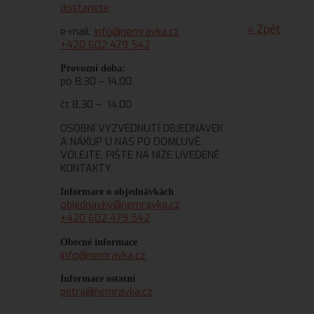
dostanete
.
« Zpět
e-mail:
info@nemravka.cz
+420 602 479 542
Provozní doba:
po 8.30 – 14.00
čt 8.30 – 14.00
OSOBNÍ VYZVEDNUTÍ OBJEDNÁVEK
A NÁKUP U NÁS PO DOMLUVĚ.
VOLEJTE, PIŠTE NA NÍŽE UVEDENÉ
KONTAKTY.
Informace o objednávkách
objednavky@nemravka.cz
+420 602 479 542
Obecné informace
info@nemravka.cz
Informace ostatní
petra@nemravka.cz