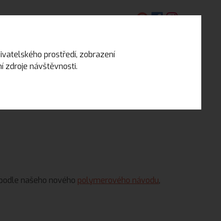
EN
ivatelského prostředí, zobrazení
 zdroje návštěvnosti.
DIY NÁVODY A NÁPADY
KONTAKT
 podle našeho nového
polymerového návodu
,