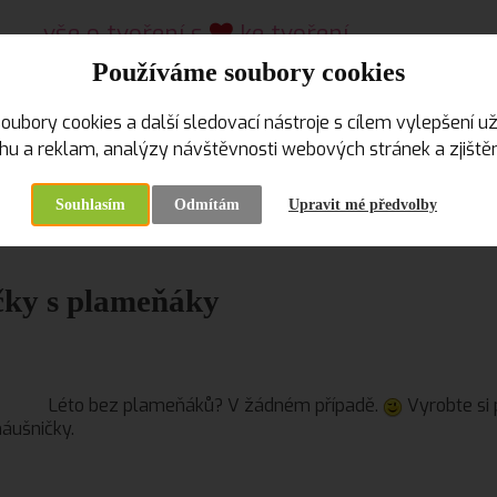
vše o tvoření s
ke tvoření...
kreativní pomůcky a materiál, kurzy
Používáme soubory cookies
od roku 2009
oubory cookies a další sledovací nástroje s cílem vylepšení už
u a reklam, analýzy návštěvnosti webových stránek a zjištění
VELKOOBCHOD
KREATIVNÍ KURZY, WORKSHOPY
Souhlasím
Odmítám
Upravit mé předvolby
rana
Co je nového
Náušničky s plameňáky
čky s plameňáky
Léto bez plameňáků? V žádném případě.
Vyrobte si
náušničky.