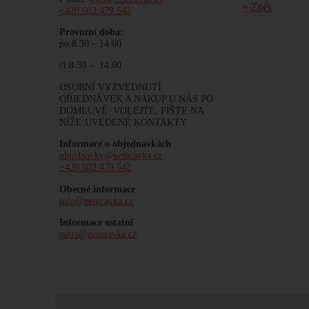
« Zpět
+420 602 479 542
Provozní doba:
po 8.30 – 14.00
čt 8.30 – 14.00
OSOBNÍ VYZVEDNUTÍ
OBJEDNÁVEK A NÁKUP U NÁS PO
DOMLUVĚ. VOLEJTE, PIŠTE NA
NÍŽE UVEDENÉ KONTAKTY.
Informace o objednávkách
objednavky@nemravka.cz
+420 602 479 542
Obecné informace
info@nemravka.cz
Informace ostatní
petra@nemravka.cz