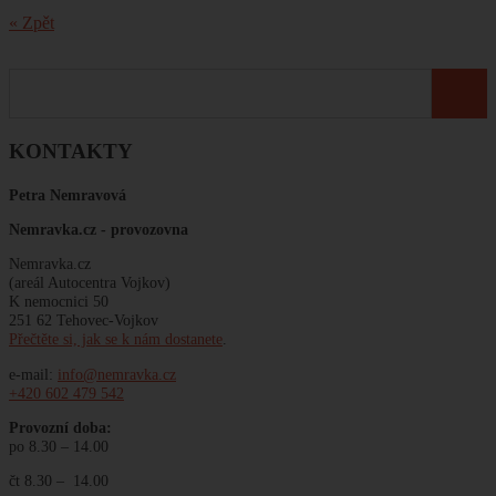
« Zpět
KONTAKTY
Petra Nemravová
Nemravka.cz -
provozovna
Nemravka.cz
(areál Autocentra Vojkov)
K nemocnici 50
251 62 Tehovec-Vojkov
Přečtěte si, jak se k nám dostanete
.
e-mail:
info@nemravka.cz
+420 602 479 542
Provozní doba:
po 8.30 – 14.00
čt 8.30 – 14.00