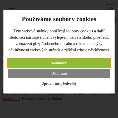
EN
Menu
Používáme soubory cookies
Tyto webové stránky používají soubory cookies a další
Úvodní strana
Co je nového
Pearl-Ex sada pudrů a Jacquard sada barev
sledovací nástroje s cílem vylepšení uživatelského prostředí,
zobrazení přizpůsobeného obsahu a reklam, analýzy
návštěvnosti webových stránek a zjištění zdroje návštěvnosti.
Pearl-Ex sada pudrů a Jacquard
sada barev
Souhlasím
Odmítám
/ 27.07.2018 /
Upravit mé předvolby
I v těchto horkých dnech doplňujeme naše
regály. Skladem opět
sada pudrů Pearl-Ex
,
sada mramorovacích
barev Jacquard
,
bižuterní lepidlo
a mnoho rozměrů
kruhů na výrobu
lapačů snů
. Krásný slunečný víkend!