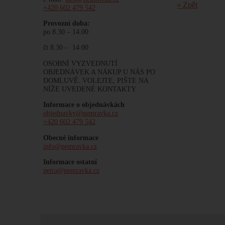
« Zpět
+420 602 479 542
Provozní doba:
po 8.30 – 14.00
čt 8.30 – 14.00
OSOBNÍ VYZVEDNUTÍ
OBJEDNÁVEK A NÁKUP U NÁS PO
DOMLUVĚ. VOLEJTE, PIŠTE NA
NÍŽE UVEDENÉ KONTAKTY.
Informace o objednávkách
objednavky@nemravka.cz
+420 602 479 542
Obecné informace
info@nemravka.cz
Informace ostatní
petra@nemravka.cz