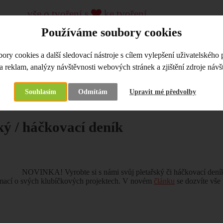
vše o tvoření s
ke tvoření...
kreativní pomůcky a materiál, kurzy
Používáme soubory cookies
od roku 2009
ry cookies a další sledovací nástroje s cílem vylepšení uživatelského 
LKOOBCHOD
KREATIVNÍ KURZY, WORKSHOPY
a reklam, analýzy návštěvnosti webových stránek a zjištění zdroje návšt
Souhlasím
Odmítám
Upravit mé předvolby
na
Co je nového
Pletařský / háčkovací deník
ký / háčkovací deník
NOVINKA! Vyrobte si s námi svůj pletařský či háčkovací deník
rmací o svých klubíčkových projektech. V novém
článku
se dozvíte vše