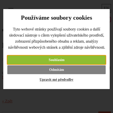
EN
Menu
Používáme soubory cookies
Tyto webové stránky používají soubory cookies a další
Úvodní strana
Co je nového
Podzimní background
sledovací nástroje s cílem vylepšení uživatelského prostředí,
zobrazení přizpůsobeného obsahu a reklam, analýzy
Podzimní background
návštěvnosti webových stránek a zjištění zdroje návštěvnosti.
/ 02.10.2017 /
Souhlasím
Jak si vyrobit originální podzimní background
Odmítám
do svých projektů? V novém článku nazvaném "
Podzimní
background
" vám ukážeme pár tipů.
Krásný den!
Upravit mé předvolby
« Zpět