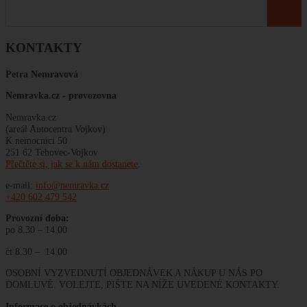
KONTAKTY
Petra Nemravová
Nemravka.cz -
provozovna
Nemravka.cz
(areál Autocentra Vojkov)
K nemocnici 50
251 62 Tehovec-Vojkov
Přečtěte si, jak se k nám dostanete
.
e-mail:
info@nemravka.cz
+420 602 479 542
Provozní doba:
po 8.30 – 14.00
čt 8.30 – 14.00
OSOBNÍ VYZVEDNUTÍ OBJEDNÁVEK A NÁKUP U NÁS PO
DOMLUVĚ. VOLEJTE, PIŠTE NA NÍŽE UVEDENÉ KONTAKTY.
Informace o objednávkách