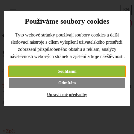
EN
Menu
Používáme soubory cookies
Tyto webové stránky používají soubory cookies a další
Úvodní strana
Co je nového
Sady jehlic Twist Lace Short
sledovací nástroje s cílem vylepšení uživatelského prostředí,
zobrazení přizpůsobeného obsahu a reklam, analýzy
Sady jehlic Twist Lace Short
návštěvnosti webových stránek a zjištění zdroje návštěvnosti.
/ 22.06.2021 /
Souhlasím
NOVINKA mezi jehlicemi. Krátké
jehlice
Odmítám
Twist Lace Short
pro komfortní pletení rukávů. Jsou super variantou
k pevným kruhovým jehlicím s krátkým lankem - na rozdíl od
Upravit mé předvolby
pevných si jednoduše odložíte očka oddělených rukávů na lanko a
až na rukáv dojde, našroubujete krátké jehlice a upletete ho.
« Zpět