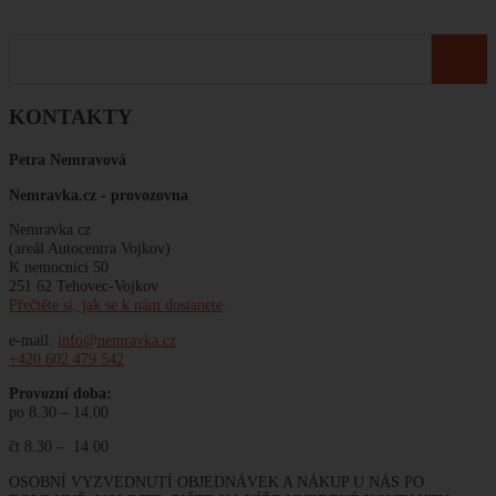
KONTAKTY
Petra Nemravová
Nemravka.cz -
provozovna
Nemravka.cz
(areál Autocentra Vojkov)
K nemocnici 50
251 62 Tehovec-Vojkov
Přečtěte si, jak se k nám dostanete
.
e-mail:
info@nemravka.cz
+420 602 479 542
Provozní doba:
po 8.30 – 14.00
čt 8.30 – 14.00
OSOBNÍ VYZVEDNUTÍ OBJEDNÁVEK A NÁKUP U NÁS PO