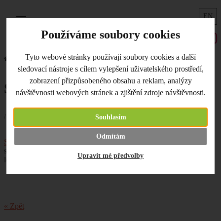
EN
Menu
Používáme soubory cookies
Tyto webové stránky používají soubory cookies a další
Úvodní strana
Co je nového
Simple Stories nové kolekce
sledovací nástroje s cílem vylepšení uživatelského prostředí,
zobrazení přizpůsobeného obsahu a reklam, analýzy
Simple Stories nové kolekce
návštěvnosti webových stránek a zjištění zdroje návštěvnosti.
/ 21.06.2019 /
Souhlasím
První letní den a letní novinkové kolekce od
Odmítám
Simple Stories
v našich novinkách. Scrapbookové papíry,
samolepky, razítka či dekorace. Vše pro vaše letní projekty. Krásný
Upravit mé předvolby
letní víkend!
« Zpět