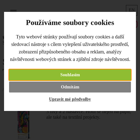
EN
Menu
Používáme soubory cookies
Tyto webové stránky používají soubory cookies a další
Úvodní strana
Co je nového
Startovací sada Chameleon Color Tones
sledovací nástroje s cílem vylepšení uživatelského prostředí,
zobrazení přizpůsobeného obsahu a reklam, analýzy
Startovací sada Chameleon Color
návštěvnosti webových stránek a zjištění zdroje návštěvnosti.
Tones
Souhlasím
Odmítám
/ 23.05.2019 /
Upravit mé předvolby
V novinkách přistála parádní
startovací sada
fixů Chameleon Color Tones
. Sada obsahuje
3 fixy a 2 nástavce. Hodí se nejen na papír,
ale také na textilní projekty.