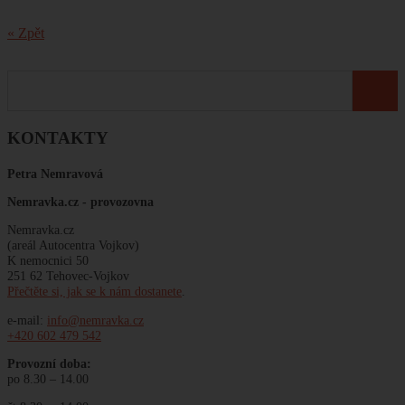
« Zpět
KONTAKTY
Petra Nemravová
Nemravka.cz -
provozovna
Nemravka.cz
(areál Autocentra Vojkov)
K nemocnici 50
251 62 Tehovec-Vojkov
Přečtěte si, jak se k nám dostanete
.
e-mail:
info@nemravka.cz
+420 602 479 542
Provozní doba:
po 8.30 – 14.00