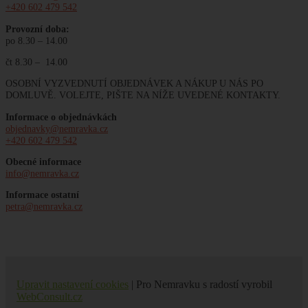
+420 602 479 542
Provozní doba:
po 8.30 – 14.00
čt 8.30 – 14.00
OSOBNÍ VYZVEDNUTÍ OBJEDNÁVEK A NÁKUP U NÁS PO
DOMLUVĚ. VOLEJTE, PIŠTE NA NÍŽE UVEDENÉ KONTAKTY.
Informace o objednávkách
objednavky@nemravka.cz
+420 602 479 542
Obecné informace
info@nemravka.cz
Informace ostatní
petra@nemravka.cz
Upravit nastavení cookies
| Pro Nemravku s radostí vyrobil
WebConsult.cz