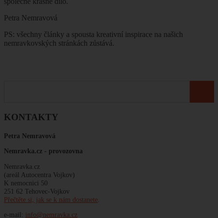
společné krásné dílo.
Petra Nemravová
PS: všechny články a spousta kreativní inspirace na našich
nemravkovských stránkách zůstává.
KONTAKTY
Petra Nemravová
Nemravka.cz -
provozovna
Nemravka.cz
(areál Autocentra Vojkov)
K nemocnici 50
251 62 Tehovec-Vojkov
Přečtěte si, jak se k nám dostanete
.
e-mail:
info@nemravka.cz