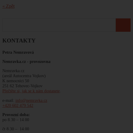
« Zpět
KONTAKTY
Petra Nemravová
Nemravka.cz -
provozovna
Nemravka.cz
(areál Autocentra Vojkov)
K nemocnici 50
251 62 Tehovec-Vojkov
Přečtěte si, jak se k nám dostanete
.
e-mail:
info@nemravka.cz
+420 602 479 542
Provozní doba:
po 8.30 – 14.00
čt 8.30 – 14.00