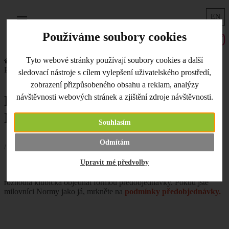
EN
Menu
Používáme soubory cookies
Tyto webové stránky používají soubory cookies a další
Úvodní strana
Co je nového
Předobjednávka klubíček NORMA
sledovací nástroje s cílem vylepšení uživatelského prostředí,
zobrazení přizpůsobeného obsahu a reklam, analýzy
návštěvnosti webových stránek a zjištění zdroje návštěvnosti.
Předobjednávka klubíček
NORMA
Souhlasím
Odmítám
/ 14.06.2022 /
Upravit mé předvolby
Pro velký zájem o klubíčka
Norma v mém okolí jsem se
rozhodla klubíčka objednat formou předobjednávky. Pokud jste
milovníci Normy jako já, mrkněte na
podmínky předobjednávky.