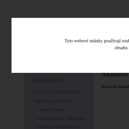
CO JE NOVÉHO
ESHOP
VE
Tyto webové stránky používají soubo
obsahu 
Úvodní stra
MENU
O POLYMEROVÉ HMOTĚ
Malabr
SCRAPBOOKING
Barevné kombi
PLETENÍ A HÁČKOVÁNÍ
Barevné inspirace přízí
Black Elephant
Black Elephant a Malabrigo
Brooklyn Tweed Shelter