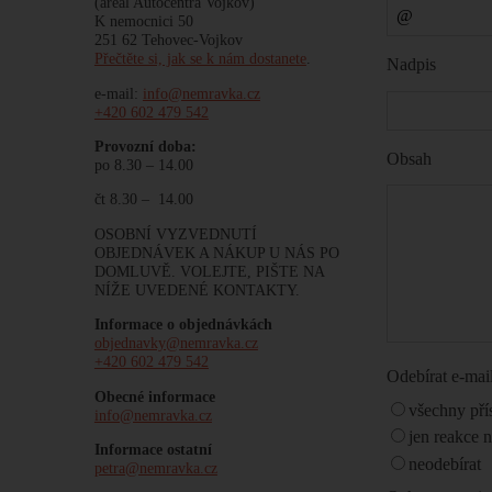
(areál Autocentra Vojkov)
K nemocnici 50
251 62 Tehovec-Vojkov
Přečtěte si, jak se k nám dostanete
.
Nadpis
e-mail:
info@nemravka.cz
+420 602 479 542
Provozní doba:
Obsah
po 8.30 – 14.00
čt 8.30 – 14.00
OSOBNÍ VYZVEDNUTÍ
OBJEDNÁVEK A NÁKUP U NÁS PO
DOMLUVĚ. VOLEJTE, PIŠTE NA
NÍŽE UVEDENÉ KONTAKTY.
Informace o objednávkách
objednavky@nemravka.cz
+420 602 479 542
Odebírat e-ma
Obecné informace
všechny pří
info@nemravka.cz
jen reakce 
Informace ostatní
neodebírat
petra@nemravka.cz