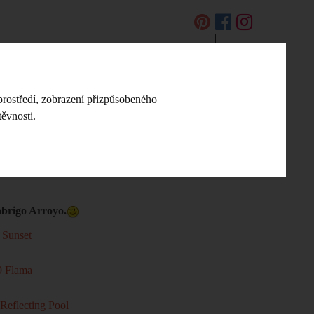
EN
DIY NÁVODY A NÁPADY
KONTAKT
prostředí, zobrazení přizpůsobeného
ěvnosti.
irace přízí
Malabrigo Arroyo
abrigo Arroyo.
 Sunset
9 Flama
Reflecting Pool