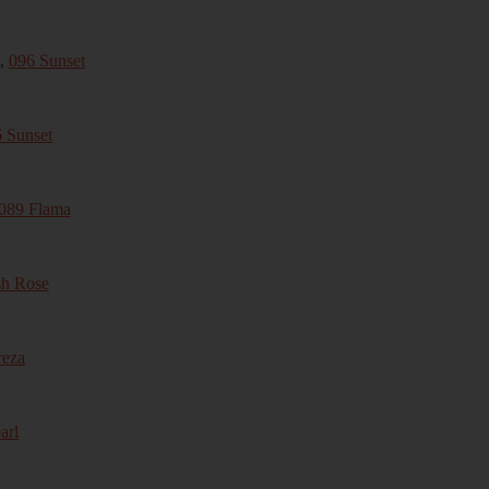
,
096 Sunset
 Sunset
089 Flama
sh Rose
reza
arl