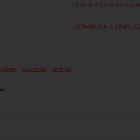
195 Black
,
036 Pearl
,
685 Greeni
134 Regatta Blue
,
043 Plomo
,
036
říspěvek
|
Zobrazit vše
|
Sbalit vše
lář