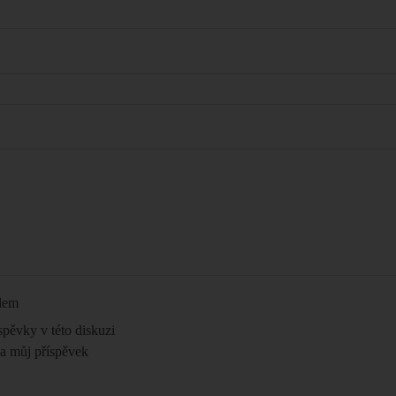
ilem
spěvky v této diskuzi
na můj příspěvek