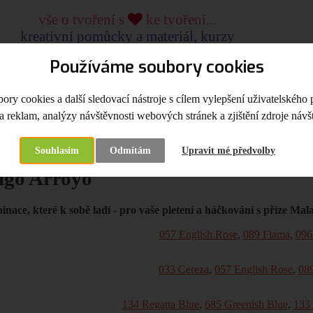
vše o tvoření s
ke tvoření...
kreativní pomůcky a materiál, kurzy
od roku 2009
Používáme soubory cookies
LKOOBCHOD
KREATIVNÍ KURZY, WORKSHOPY
ry cookies a další sledovací nástroje s cílem vylepšení uživatelského 
a reklam, analýzy návštěvnosti webových stránek a zjištění zdroje návšt
na
Užitečné odkazy, tipy a triky
Pletení a háčkování
Barevné insp
Souhlasím
Odmítám
Upravit mé předvolby
igo Arroyo
nace, které k sobě ladí - pro vaše pletení a háčkování s příze Mal
057 English Rose
,
089 Flama
,
096
033 Cereza
,
057 English Rose
,
08
134 Regatta Blue
,
685 Greenish Blue
,
133 