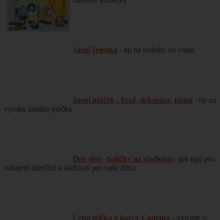
Jarní čelenka
-
tip na ozdoby do vlasů
Jarní ptáček - brož, dekorace, přání
- tip na
výrobu jarního ptáčka
Den dětí - balíčky na sladkosti
-
pár tipů pro
zabalení dárečků a sladkostí pro vaše dítka
Letní trička a barvy Cadence
- vyrobte si