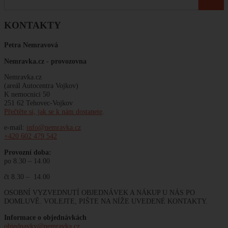
KONTAKTY
Petra Nemravová
Nemravka.cz -
provozovna
Nemravka.cz
(areál Autocentra Vojkov)
K nemocnici 50
251 62 Tehovec-Vojkov
Přečtěte si, jak se k nám dostanete
.
e-mail:
info@nemravka.cz
+420 602 479 542
Provozní doba:
po 8.30 – 14.00
čt 8.30 – 14.00
OSOBNÍ VYZVEDNUTÍ OBJEDNÁVEK A NÁKUP U NÁS PO
DOMLUVĚ. VOLEJTE, PIŠTE NA NÍŽE UVEDENÉ KONTAKTY.
Informace o objednávkách
objednavky@nemravka.cz