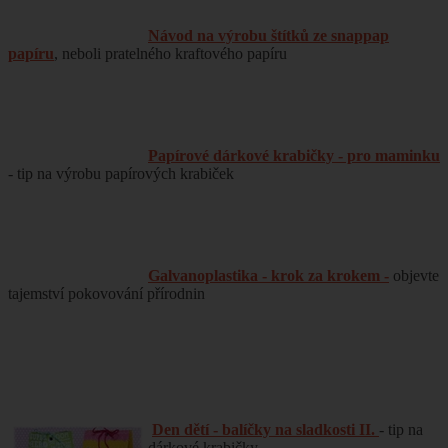
Návod na výrobu štítků ze snappap
papíru
, neboli pratelného kraftového papíru
Papírové dárkové krabičky - pro maminku
- tip na výrobu papírových krabiček
Galvanoplastika - krok za krokem -
objevte
tajemství pokovování přírodnin
Den dětí - balíčky na sladkosti II.
- tip na
dárkové krabičky