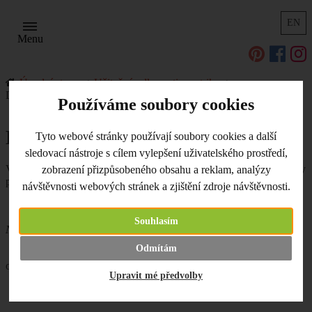
EN
Menu
Úvodní strana
Užitečné odkazy, tipy a triky
Další výtvarné techniky
Používáme soubory cookies
Další výtvarné techniky
Tyto webové stránky používají soubory cookies a další
sledovací nástroje s cílem vylepšení uživatelského prostředí,
V této kategorii najdte různé tipy a návody na tvoření. Třeba ukázky
zobrazení přizpůsobeného obsahu a reklam, analýzy
práce s foamiranem.
návštěvnosti webových stránek a zjištění zdroje návštěvnosti.
Souhlasím
Nahlédněte do těchto článků:
Odmítám
Macramé náušnice
-
tip na výrobu
originálních náušniček
Upravit mé předvolby