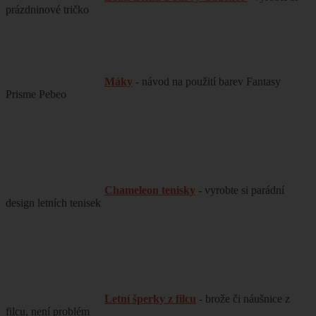
prázdninové tričko
Máky
- návod na použití barev Fantasy
Prisme Pebeo
Chameleon tenisky
-
vyrobte si parádní
design letních tenisek
Letní šperky z filcu
- brože či náušnice z
filcu, není problém