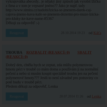
vykrajovátka abecedy.. je nějaký jiný způsob jak vyrobit lžičku
z fima a v tom je vepsané jméno?? Jako je např. tady
http://www.simira.cz/nadobi/lzicka-se-jmenem-darek-caj-
cajova-jmeno-kava-kafe-se-jmenem-dezertni-pro-muze-lzicka-
pro-kluky-ke-kave-name-85367
Děkuji za odpověď :-)
Reagovat
od
Káťa
28.10.2014 19:23
TROUBA
ROZBALIT (REAKCÍ: 0)
SBALIT
(REAKCÍ: 0)
Dobrý den, chtěla bych se zeptat, zda můžu polymerovou
hmotu péct v troubě co mám doma a používám jí na normální
pečení a nebo si musím koupit speciálně troubu jen na pečení
polymerové hmoty??? Jestli to není závadné pro potraviny co
poté budu v troubě péct.
Předem děkuji za odpověď, Lenka
Reagovat
od
Lenka
20.07.2014 11:26