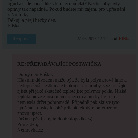
figurka stále padá. Jde s tím něco udělat? Nechci aby byly
opravy tak nápadné.. Pokud budete mít zájem, pro upřesnění
zašlu fotky.
Děkuji a přeji hezký den.
Eliška
Reagovat
od
Eliška
27.06.2017 12:14
RE: PŘEPADÁVAJÍCÍ POSTAVIČKA
Dobrý den Eliško,
Hlavním důvodem může být, že byla polymerová hmota
nedopečená. Jestli máte teploměr do trouby, vyzkoušejte
zjistit při jaké skutečné teplotě jste polymer pekla. Nízká
teplota může způsobit nedopečení a tím by figurka
nemusela držet pohromadě. Případně pak zkuste tyto
upečené kousky k sobě přilepit tekutým polymerem a
znovu upéct.
Držíme pěsti, aby to dobře dopadlo. :-)
Prima den,
Nemravka.cz