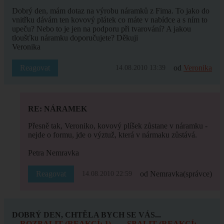
Dobrý den, mám dotaz na výrobu náramků z Fima. To jako do
vnitřku dávám ten kovový plátek co máte v nabídce a s ním to
upeču? Nebo to je jen na podporu při tvarování? A jakou
tloušťku náramku doporučujete? Děkuji
Veronika
Reagovat
od
Veronika
14.08.2010 13:39
RE: NÁRAMEK
Přesně tak, Veroniko, kovový plíšek zůstane v náramku -
nejde o formu, jde o výztuž, která v nármaku zůstává.
Petra Nemravka
Reagovat
od Nemravka
(správce)
14.08.2010 22:59
DOBRÝ DEN, CHTĚLA BYCH SE VÁS...
ROZBALIT (REAKCÍ: 1)
SBALIT (REAKCÍ: