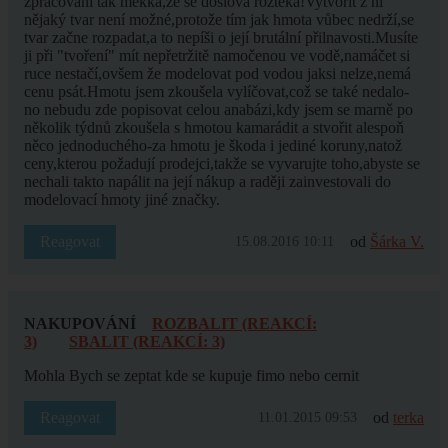
zpracování tak měkká,že se doslova roztéká!Vytvořit z ní
nějaký tvar není možné,protože tím jak hmota vůbec nedrží,se
tvar začne rozpadat,a to nepíši o její brutální přilnavosti.Musíte
ji při "tvoření" mít nepřetržitě namočenou ve vodě,namáčet si
ruce nestačí,ovšem že modelovat pod vodou jaksi nelze,nemá
cenu psát.Hmotu jsem zkoušela vylíčovat,což se také nedalo-
no nebudu zde popisovat celou anabázi,kdy jsem se marně po
několik týdnů zkoušela s hmotou kamarádit a stvořit alespoň
něco jednoduchého-za hmotu je škoda i jediné koruny,natož
ceny,kterou požadují prodejci,takže se vyvarujte toho,abyste se
nechali takto napálit na její nákup a raději zainvestovali do
modelovací hmoty jiné značky.
Reagovat
od
Šárka V.
15.08.2016 10:11
NAKUPOVÁNÍ
ROZBALIT (REAKCÍ:
3)
SBALIT (REAKCÍ: 3)
Mohla Bych se zeptat kde se kupuje fimo nebo cernit
Reagovat
od
terka
11.01.2015 09:53