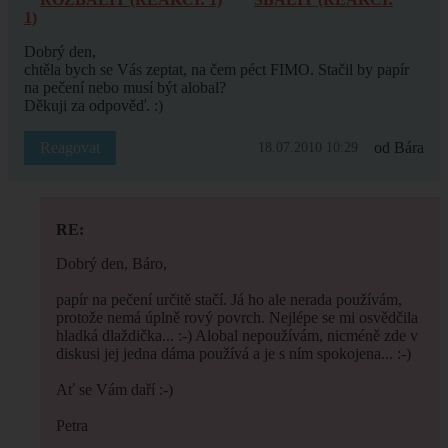
1)
Dobrý den,
chtěla bych se Vás zeptat, na čem péct FIMO. Stačil by papír
na pečení nebo musí být alobal?
Děkuji za odpověď. :)
Reagovat
od Bára
18.07.2010 10:29
RE:
Dobrý den, Báro,
papír na pečení určitě stačí. Já ho ale nerada používám,
protože nemá úplně rový povrch. Nejlépe se mi osvědčila
hladká dlaždička... :-) Alobal nepoužívám, nicméně zde v
diskusi jej jedna dáma používá a je s ním spokojena... :-)
Ať se Vám daří :-)
Petra