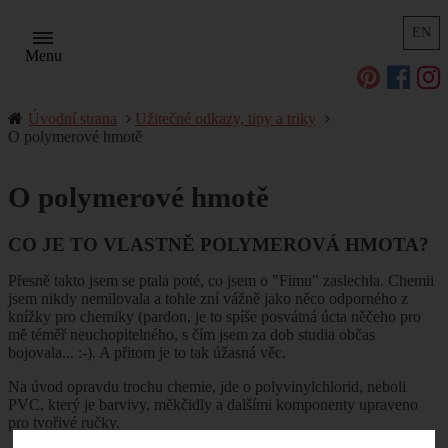
EN
Menu
Úvodní strana
Užitečné odkazy, tipy a triky
O polymerové hmotě
O polymerové hmotě
CO JE TO VLASTNĚ POLYMEROVÁ HMOTA?
Přesně takto jsem se ptala poté, co jsem o "Fimu" zaslechla. Chemii
jsem nikdy nemilovala a tohle zní vážně jako něco odporného z
knížky pro chemiky (pardon, je to spíše posvátná úcta něčeho pro
mě téměř neuchopitelného, s čím jsem za dob studia občas
bojovala... :-). A přitom je to tak úžasná věc.
Na úvod opravdu trochu chemie, jde o polyvinylchlorid, neboli
PVC, který je barvivy, měkčidly a dalšími komponenty upraveno
pro tvořivé ručky.