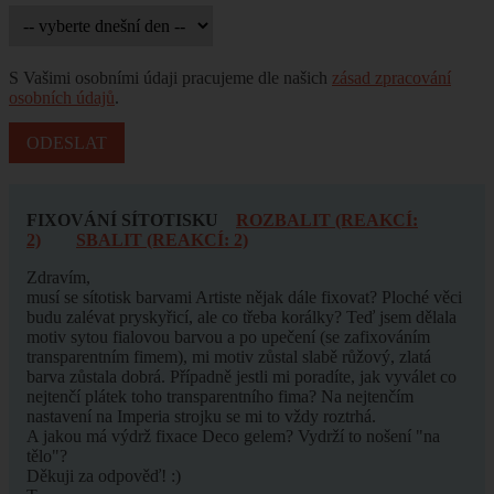
S Vašimi osobními údaji pracujeme dle našich
zásad zpracování
osobních údajů
.
FIXOVÁNÍ SÍTOTISKU
ROZBALIT (REAKCÍ:
2)
SBALIT (REAKCÍ: 2)
Zdravím,
musí se sítotisk barvami Artiste nějak dále fixovat? Ploché věci
budu zalévat pryskyřicí, ale co třeba korálky? Teď jsem dělala
motiv sytou fialovou barvou a po upečení (se zafixováním
transparentním fimem), mi motiv zůstal slabě růžový, zlatá
barva zůstala dobrá. Případně jestli mi poradíte, jak vyválet co
nejtenčí plátek toho transparentního fima? Na nejtenčím
nastavení na Imperia strojku se mi to vždy roztrhá.
A jakou má výdrž fixace Deco gelem? Vydrží to nošení "na
tělo"?
Děkuji za odpověď! :)