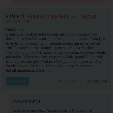
SPÁLENÍ
ROZBALIT (REAKCÍ: 4)
SBALIT
(REAKCÍ: 4)
Dobrý den,
s fimem už nějakou dobu pracuji, ale vypalovala jsem ted
docela dost výrobků a absolutně se mi to nepovedlo. Dala jsem
to do troby na pečící papír, zapnula troubu ani ne na celých
180°C a odešla... za 10 min!!! jsem se vrátila a všechny
výrobky byly totálně rozpečené, spálené a kuchyň jsem větrala
pár hodin. Vůbec netuším, co jsem udělala špatně?? Pokaždé
jsem vypalovala přesně takto a žádný problém jsem neměla.
Nevíte někdo, čím by to mohlo být? :( prosím prosím:(
děkuji mnohokrát, michaela
Reagovat
od Michaela
30.10.2011 11:05
RE: SPÁLENÍ
musim se opravit.... *na necelých 110°C, jsem se