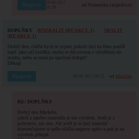
28.06.2017
Reagovat
od Nemravka.cz
(správce)
10:38
DOPLŇKY
ROZBALIT (REAKCÍ: 1)
SBALIT
(REAKCÍ: 1)
Dobrý den, chtěla bych se zeptat, pokud chci na fimo použít
např. jako oči korálky, mohu to dát rovnou s výrobkem do
trouby, nebo se musí po upečení dolepit?
Děkuji
Reagovat
od
Markéta
06.06.2017 09:25
RE: DOPLŇKY
Dobrý den Markéto,
záleží z jakého materiálu je ten výrobek. Jestli je z
polymeru, tak ano. Ale jestli je to jiný materiál
doporučujeme si spíše očička nejprve upéct a pak je na
výrobek přilepit.