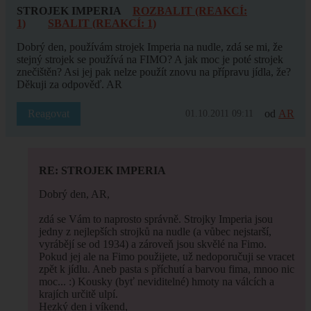
STROJEK IMPERIA
ROZBALIT (REAKCÍ:
1)
SBALIT (REAKCÍ: 1)
Dobrý den, používám strojek Imperia na nudle, zdá se mi, že
stejný strojek se používá na FIMO? A jak moc je poté strojek
znečištěn? Asi jej pak nelze použít znovu na přípravu jídla, že?
Děkuji za odpověď. AR
Reagovat
od
AR
01.10.2011 09:11
RE: STROJEK IMPERIA
Dobrý den, AR,
zdá se Vám to naprosto správně. Strojky Imperia jsou
jedny z nejlepších strojků na nudle (a vůbec nejstarší,
vyrábějí se od 1934) a zároveň jsou skvělé na Fimo.
Pokud jej ale na Fimo použijete, už nedoporučuji se vracet
zpět k jídlu. Aneb pasta s příchutí a barvou fima, mnoo nic
moc... :) Kousky (byť neviditelné) hmoty na válcích a
krajích určitě ulpí.
Hezký den i víkend,