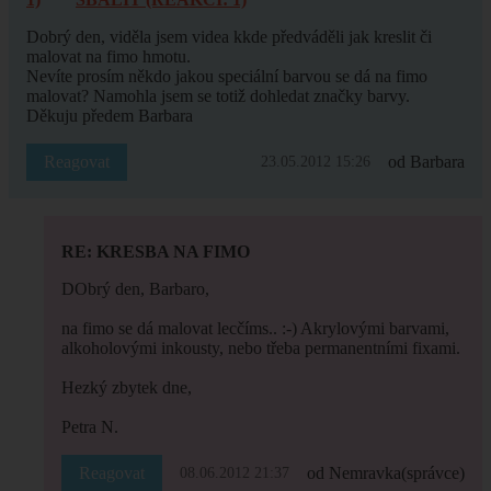
Dobrý den, viděla jsem videa kkde předváděli jak kreslit či
malovat na fimo hmotu.
Nevíte prosím někdo jakou speciální barvou se dá na fimo
malovat? Namohla jsem se totiž dohledat značky barvy.
Děkuju předem Barbara
Reagovat
od Barbara
23.05.2012 15:26
RE: KRESBA NA FIMO
DObrý den, Barbaro,
na fimo se dá malovat lecčíms.. :-) Akrylovými barvami,
alkoholovými inkousty, nebo třeba permanentními fixami.
Hezký zbytek dne,
Petra N.
Reagovat
od Nemravka
(správce)
08.06.2012 21:37