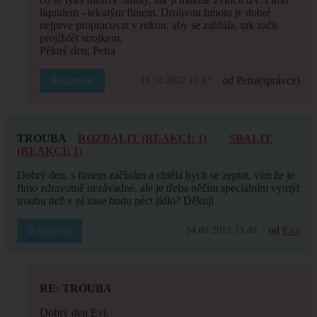
liquidem - tekutým fimem. Drolivou hmotu je dobré
nejprve propracovat v rukou, aby se zahřála, tak začít
projíždět strojkem.
Pěkný den, Petra
Reagovat
od Petra
(správce)
16.10.2012 10:47
TROUBA
ROZBALIT (REAKCÍ: 1)
SBALIT
(REAKCÍ: 1)
Dobrý den, s fimem začínám a chtěla bych se zeptat, vím že je
fimo zdravotně nezávadné, ale je třeba něčím speciálním vymýt
troubu než v ní zase budu péct jídlo? Děkuji
Reagovat
od
Eva
14.09.2012 13:49
RE: TROUBA
Dobrý den Evi,