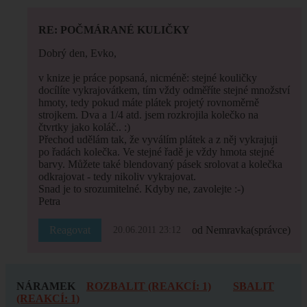
RE: POČMÁRANÉ KULIČKY
Dobrý den, Evko,
v knize je práce popsaná, nicméně: stejné kouličky
docílíte vykrajovátkem, tím vždy odměříte stejné množství
hmoty, tedy pokud máte plátek projetý rovnoměrně
strojkem. Dva a 1/4 atd. jsem rozkrojila kolečko na
čtvrtky jako koláč.. :)
Přechod udělám tak, že vyválím plátek a z něj vykrajuji
po řadách kolečka. Ve stejné řadě je vždy hmota stejné
barvy. Můžete také blendovaný pásek srolovat a kolečka
odkrajovat - tedy nikoliv vykrajovat.
Snad je to srozumitelné. Kdyby ne, zavolejte :-)
Petra
Reagovat
od Nemravka
(správce)
20.06.2011 23:12
NÁRAMEK
ROZBALIT (REAKCÍ: 1)
SBALIT
(REAKCÍ: 1)