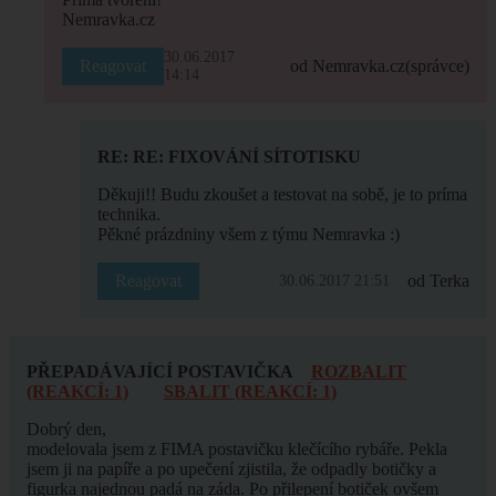
Nemravka.cz
30.06.2017
Reagovat
od Nemravka.cz
(správce)
14:14
RE: RE: FIXOVÁNÍ SÍTOTISKU
Děkuji!! Budu zkoušet a testovat na sobě, je to príma
technika.
Pěkné prázdniny všem z týmu Nemravka :)
Reagovat
od Terka
30.06.2017 21:51
PŘEPADÁVAJÍCÍ POSTAVIČKA
ROZBALIT
(REAKCÍ: 1)
SBALIT (REAKCÍ: 1)
Dobrý den,
modelovala jsem z FIMA postavičku klečícího rybáře. Pekla
jsem ji na papíře a po upečení zjistila, že odpadly botičky a
figurka najednou padá na záda. Po přilepení botiček ovšem