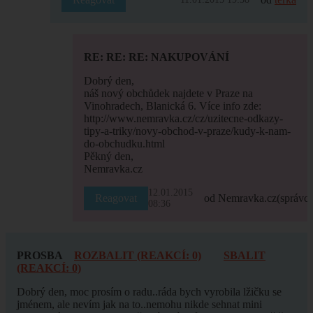
RE: RE: RE: NAKUPOVÁNÍ
Dobrý den,
náš nový obchůdek najdete v Praze na
Vinohradech, Blanická 6. Více info zde:
http://www.nemravka.cz/cz/uzitecne-odkazy-
tipy-a-triky/novy-obchod-v-praze/kudy-k-nam-
do-obchudku.html
Pěkný den,
Nemravka.cz
12.01.2015
Reagovat
od Nemravka.cz
(správce
08:36
PROSBA
ROZBALIT (REAKCÍ: 0)
SBALIT
(REAKCÍ: 0)
Dobrý den, moc prosím o radu..ráda bych vyrobila lžičku se
jménem, ale nevím jak na to..nemohu nikde sehnat mini