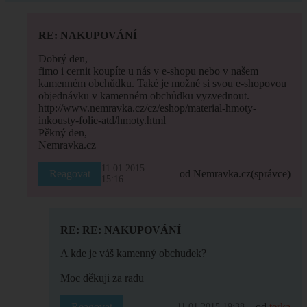
RE: NAKUPOVÁNÍ
Dobrý den,
fimo i cernit koupíte u nás v e-shopu nebo v našem
kamenném obchůdku. Také je možné si svou e-shopovou
objednávku v kamenném obchůdku vyzvednout.
http://www.nemravka.cz/cz/eshop/material-hmoty-
inkousty-folie-atd/hmoty.html
Pěkný den,
Nemravka.cz
11.01.2015
Reagovat
od Nemravka.cz
(správce)
15:16
RE: RE: NAKUPOVÁNÍ
A kde je váš kamenný obchudek?
Moc děkuji za radu
Reagovat
od
terka
11.01.2015 19:38