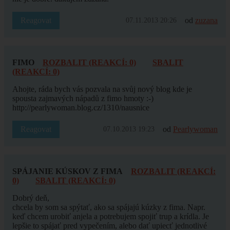
Reagovat
od
zuzana
07.11.2013 20:26
FIMO
ROZBALIT (REAKCÍ: 0)
SBALIT
(REAKCÍ: 0)
Ahojte, ráda bych vás pozvala na svůj nový blog kde je
spousta zajmavých nápadů z fimo hmoty :-)
http://pearlywoman.blog.cz/1310/nausnice
Reagovat
od
Pearlywoman
07.10.2013 19:23
SPÁJANIE KÚSKOV Z FIMA
ROZBALIT (REAKCÍ:
0)
SBALIT (REAKCÍ: 0)
Dobrý deň,
chcela by som sa spýtať, ako sa spájajú kúzky z fima. Napr.
keď chcem urobiť anjela a potrebujem spojiť trup a krídla. Je
lepšie to spájať pred vypečením, alebo dať upiecť jednotlivé