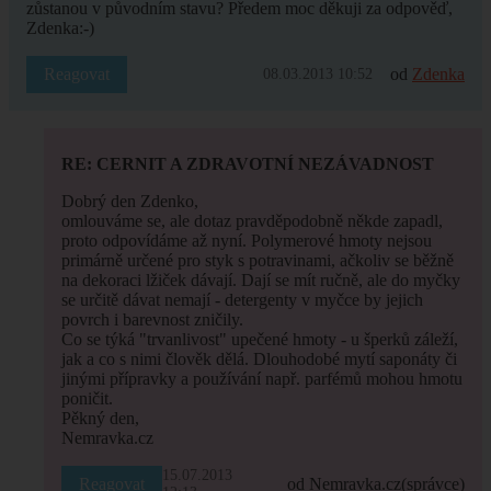
zůstanou v původním stavu? Předem moc děkuji za odpověď,
Zdenka:-)
Reagovat
od
Zdenka
08.03.2013 10:52
RE: CERNIT A ZDRAVOTNÍ NEZÁVADNOST
Dobrý den Zdenko,
omlouváme se, ale dotaz pravděpodobně někde zapadl,
proto odpovídáme až nyní. Polymerové hmoty nejsou
primárně určené pro styk s potravinami, ačkoliv se běžně
na dekoraci lžiček dávají. Dají se mít ručně, ale do myčky
se určitě dávat nemají - detergenty v myčce by jejich
povrch i barevnost zničily.
Co se týká "trvanlivost" upečené hmoty - u šperků záleží,
jak a co s nimi člověk dělá. Dlouhodobé mytí saponáty či
jinými přípravky a používání např. parfémů mohou hmotu
poničit.
Pěkný den,
Nemravka.cz
15.07.2013
Reagovat
od Nemravka.cz
(správce)