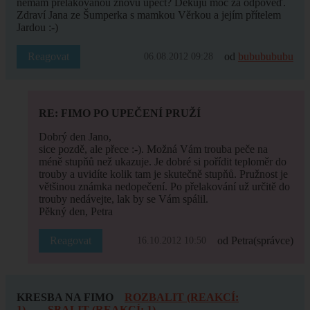
nemám přelakovanou znovu upéct? Děkuju moc za odpověď.
Zdraví Jana ze Šumperka s mamkou Věrkou a jejím přítelem
Jardou :-)
Reagovat
od
bububububu
06.08.2012 09:28
RE: FIMO PO UPEČENÍ PRUŽÍ
Dobrý den Jano,
sice pozdě, ale přece :-). Možná Vám trouba peče na
méně stupňů než ukazuje. Je dobré si pořídit teploměr do
trouby a uvidíte kolik tam je skutečně stupňů. Pružnost je
většinou známka nedopečení. Po přelakování už určitě do
trouby nedávejte, lak by se Vám spálil.
Pěkný den, Petra
Reagovat
od Petra
(správce)
16.10.2012 10:50
KRESBA NA FIMO
ROZBALIT (REAKCÍ:
1)
SBALIT (REAKCÍ: 1)