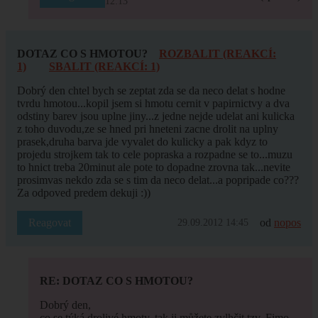
12:13
DOTAZ CO S HMOTOU?
ROZBALIT (REAKCÍ:
1)
SBALIT (REAKCÍ: 1)
Dobrý den chtel bych se zeptat zda se da neco delat s hodne
tvrdu hmotou...kopil jsem si hmotu cernit v papirnictvy a dva
odstiny barev jsou uplne jiny...z jedne nejde udelat ani kulicka
z toho duvodu,ze se hned pri hneteni zacne drolit na uplny
prasek,druha barva jde vyvalet do kulicky a pak kdyz to
projedu strojkem tak to cele popraska a rozpadne se to...muzu
to hnict treba 20minut ale pote to dopadne zrovna tak...nevite
prosimvas nekdo zda se s tim da neco delat...a popripade co???
Za odpoved predem dekuji :))
Reagovat
od
nopos
29.09.2012 14:45
RE: DOTAZ CO S HMOTOU?
Dobrý den,
co se týká drolivé hmoty, tak ji můžete zvlhčit tzv. Fimo