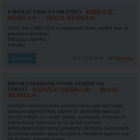
ZAPÉKAT FIMO NA SKLENICI
ROZBALIT
(REAKCÍ: 0)
SBALIT (REAKCÍ: 0)
Dobrý den. Chtěla bych se zeptat,jestli mohu zapékat fimo na
skleněném demižonu.
Děkuji za odpověd.
Veronika
Reagovat
od
Veronika
18.05.2014 20:43
KRESBA PERMANENTNOU FIXKOU NA
CERNIT
ROZBALIT (REAKCÍ: 0)
SBALIT
(REAKCÍ: 0)
obalujem cernitom lyzicky a potrbovala by som tam nejake
drobnosti popisat fixkou. napisat ich pred alebo radsej po
peceni? a druha vec: kedze lyzicky sa umyvaju, nezmaze sa
kresba fixkou. viem sice, ze by sa mali vyrobky
farbene(pokreslene) radsej prelakovat, ale hmota na lyzickach
sa nelakuje nakolko idu aj do teplych a horucich napojov, a to
nie je dobre. dakujem zuzana.