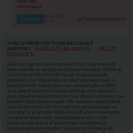
Pěkný den,
Nemravka.cz
06.06.2017
Reagovat
od Nemravka.cz
(správce)
11:49
VARUJI PŘED TOUTO MODELOVACÍ
HMOTOU!
ROZBALIT (REAKCÍ: 0)
SBALIT
(REAKCÍ: 0)
Ráda bych upozornila všechny,kteří tvoří z polymerových
hmot-nenechte se nachytat na polymerovou hmotu MASS od
české firmy KOH-I-NOOR!Asi ani ve snu si neumíte
představit,co se Vám dostane do ruky!Tuto hmotu jsem si
koupila,protože nemohu pracovat s hmotami jako je FIMO
apod.,jelikož modelovací hmoty potřebuji velké množství a
proto kupuji hmoty,které jsou pro mne příznivé v poměru cena-
množství.Proto jsem si koupila výše uvedenou hmotu,jelikož
cena za 500 g byla 130 Kč.kromě toho jsem sázela také na
to,že když je to od firmy KOH-I-NOOR,která vyniká velmi
vysokou kvalitou svých výrobků,najdu kvalitu i u této
hmotyAle pak jsem si už jenom rvala vlasy!Hmota je
nezpracovatelná,nevytvoříte z ní nic,nic,nic!Hmota je při