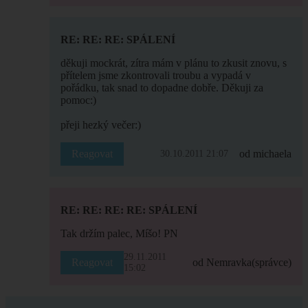
RE: RE: RE: SPÁLENÍ
děkuji mockrát, zítra mám v plánu to zkusit znovu, s
přítelem jsme zkontrovali troubu a vypadá v
pořádku, tak snad to dopadne dobře. Děkuji za
pomoc:)
přeji hezký večer:)
Reagovat
od michaela
30.10.2011 21:07
RE: RE: RE: RE: SPÁLENÍ
Tak držím palec, Míšo! PN
29.11.2011
Reagovat
od Nemravka
(správce)
15:02