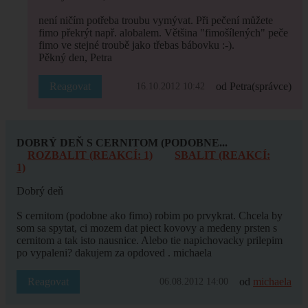
není ničím potřeba troubu vymývat. Při pečení můžete
fimo překrýt např. alobalem. Většina "fimošílených" peče
fimo ve stejné troubě jako třebas bábovku :-).
Pěkný den, Petra
Reagovat
od Petra
(správce)
16.10.2012 10:42
DOBRÝ DEŇ S CERNITOM (PODOBNE...
ROZBALIT (REAKCÍ: 1)
SBALIT (REAKCÍ:
1)
Dobrý deň
S cernitom (podobne ako fimo) robim po prvykrat. Chcela by
som sa spytat, ci mozem dat piect kovovy a medeny prsten s
cernitom a tak isto nausnice. Alebo tie napichovacky prilepim
po vypaleni? dakujem za opdoved . michaela
Reagovat
od
michaela
06.08.2012 14:00