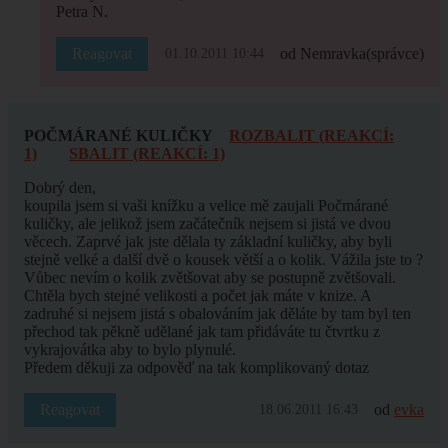
Petra N.
Reagovat
od Nemravka
(správce)
01.10.2011 10:44
POČMÁRANÉ KULIČKY
ROZBALIT (REAKCÍ:
1)
SBALIT (REAKCÍ: 1)
Dobrý den,
koupila jsem si vaši knížku a velice mě zaujali Počmárané
kuličky, ale jelikož jsem začátečník nejsem si jistá ve dvou
věcech. Zaprvé jak jste dělala ty základní kuličky, aby byli
stejně velké a další dvě o kousek větší a o kolik. Vážila jste to ?
Vůbec nevím o kolik zvětšovat aby se postupně zvětšovali.
Chtěla bych stejné velikosti a počet jak máte v knize. A
zadruhé si nejsem jistá s obalováním jak děláte by tam byl ten
přechod tak pěkně udělané jak tam přidáváte tu čtvrtku z
vykrajovátka aby to bylo plynulé.
Předem děkuji za odpověď na tak komplikovaný dotaz
Reagovat
od
evka
18.06.2011 16:43