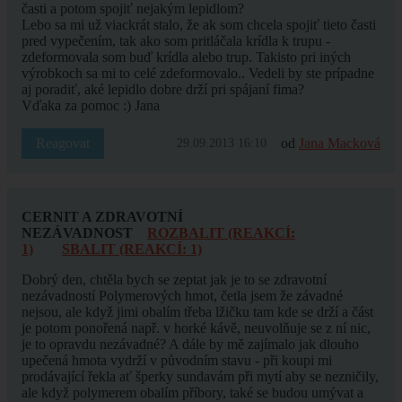
časti a potom spojiť nejakým lepidlom?
Lebo sa mi už viackrát stalo, že ak som chcela spojiť tieto časti
pred vypečením, tak ako som pritláčala krídla k trupu -
zdeformovala som buď krídla alebo trup. Takisto pri iných
výrobkoch sa mi to celé zdeformovalo.. Vedeli by ste prípadne
aj poradiť, aké lepidlo dobre drží pri spájaní fima?
Vďaka za pomoc :) Jana
Reagovat
od
Jana Macková
29.09.2013 16:10
CERNIT A ZDRAVOTNÍ
NEZÁVADNOST
ROZBALIT (REAKCÍ:
1)
SBALIT (REAKCÍ: 1)
Dobrý den, chtěla bych se zeptat jak je to se zdravotní
nezávadností Polymerových hmot, četla jsem že závadné
nejsou, ale když jimi obalím třeba lžičku tam kde se drží a část
je potom ponořená např. v horké kávě, neuvolňuje se z ní nic,
je to opravdu nezávadné? A dále by mě zajímalo jak dlouho
upečená hmota vydrží v původním stavu - při koupi mi
prodávající řekla ať šperky sundavám při mytí aby se nezničily,
ale když polymerem obalím příbory, také se budou umývat a