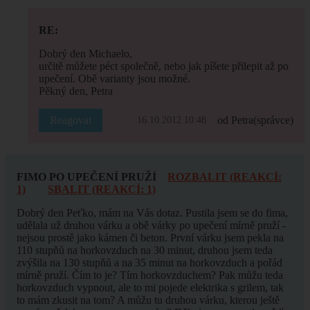
RE:
Dobrý den Michaelo,
určitě můžete péct společně, nebo jak píšete přilepit až po
upečení. Obě varianty jsou možné.
Pěkný den, Petra
Reagovat
od Petra
(správce)
16.10.2012 10:48
FIMO PO UPEČENÍ PRUŽÍ
ROZBALIT (REAKCÍ:
1)
SBALIT (REAKCÍ: 1)
Dobrý den Peťko, mám na Vás dotaz. Pustila jsem se do fima,
udělala už druhou várku a obě várky po upečení mírně pruží -
nejsou prostě jako kámen či beton. První várku jsem pekla na
110 stupňů na horkovzduch na 30 minut, druhou jsem teda
zvýšila na 130 stupňů a na 35 minut na horkovzduch a pořád
mírně pruží. Čím to je? Tím horkovzduchem? Pak můžu teda
horkovzduch vypnout, ale to mi pojede elektrika s grilem, tak
to mám zkusit na tom? A můžu tu druhou várku, kterou ještě