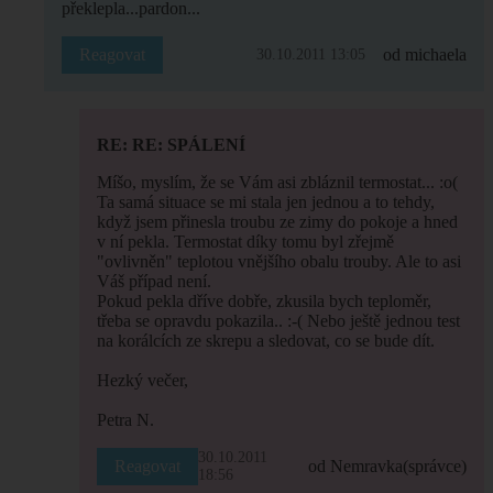
překlepla...pardon...
Reagovat
od michaela
30.10.2011 13:05
RE: RE: SPÁLENÍ
Míšo, myslím, že se Vám asi zbláznil termostat... :o(
Ta samá situace se mi stala jen jednou a to tehdy,
když jsem přinesla troubu ze zimy do pokoje a hned
v ní pekla. Termostat díky tomu byl zřejmě
"ovlivněn" teplotou vnějšího obalu trouby. Ale to asi
Váš případ není.
Pokud pekla dříve dobře, zkusila bych teploměr,
třeba se opravdu pokazila.. :-( Nebo ještě jednou test
na korálcích ze skrepu a sledovat, co se bude dít.
Hezký večer,
Petra N.
30.10.2011
Reagovat
od Nemravka
(správce)
18:56