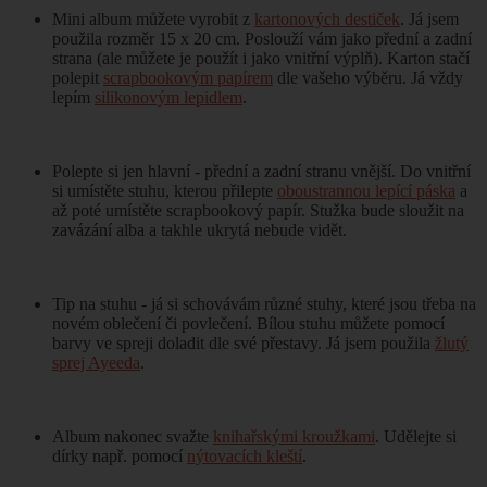
Mini album můžete vyrobit z
kartonových destiček
. Já jsem
použila rozměr 15 x 20 cm. Poslouží vám jako přední a zadní
strana (ale můžete je použít i jako vnitřní výplň). Karton stačí
polepit
scrapbookovým papírem
dle vašeho výběru. Já vždy
lepím
silikonovým lepidlem
.
Polepte si jen hlavní - přední a zadní stranu vnější. Do vnitřní
si umístěte stuhu, kterou přilepte
oboustrannou lepící páska
a
až poté umístěte scrapbookový papír. Stužka bude sloužit na
zavázání alba a takhle ukrytá nebude vidět.
Tip na stuhu - já si schovávám různé stuhy, které jsou třeba na
novém oblečení či povlečení. Bílou stuhu můžete pomocí
barvy ve spreji doladit dle své přestavy. Já jsem použila
žlutý
sprej Ayeeda
.
Album nakonec svažte
knihařskými kroužkami
. Udělejte si
dírky např. pomocí
nýtovacích kleští
.