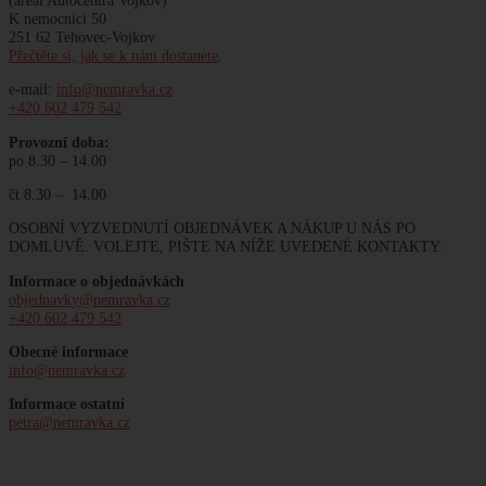
K nemocnici 50
251 62 Tehovec-Vojkov
Přečtěte si, jak se k nám dostanete
.
e-mail:
info@nemravka.cz
+420 602 479 542
Provozní doba:
po 8.30 – 14.00
čt 8.30 – 14.00
OSOBNÍ VYZVEDNUTÍ OBJEDNÁVEK A NÁKUP U NÁS PO
DOMLUVĚ. VOLEJTE, PIŠTE NA NÍŽE UVEDENÉ KONTAKTY.
Informace o objednávkách
objednavky@nemravka.cz
+420 602 479 542
Obecné informace
info@nemravka.cz
Informace ostatní
petra@nemravka.cz