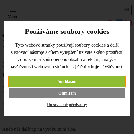
EN
Menu
Používáme soubory cookies
Úvodní strana
Užitečné odkazy, tipy a triky
Scrapbooking
Scrapbooková mini alba
Tyto webové stránky používají soubory cookies a další
Za duhou - letní scrapbookové mini album
sledovací nástroje s cílem vylepšení uživatelského prostředí,
zobrazení přizpůsobeného obsahu a reklam, analýzy
Za duhou - letní scrapbookové
návštěvnosti webových stránek a zjištění zdroje návštěvnosti.
mini album
Souhlasím
Na konci duhy se prý vždy skrývá poklad. Zkoušeli jste někdy
hledat konec duhy? Nebo se vždycky stačí rozplynout?
Odmítám
Duha je krásný přírodní úkaz, který si zaslouží své místo i ve
Upravit mé předvolby
scrapbookovém albu. Proto se toto album jmenuje "Za duhou".
Aneb náš další tip na výrobu mini alba.