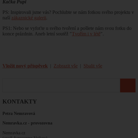
Kačka Pupi
PS: Inspirovali jsme vás? Pochlubte se nám fotkou svého projektu v
naší
zákaznické galerii
.
PS1: Nebo se vyfoťte u svého tvoření a pošlete nám svou fotku do
konce prázdnin. Aneb letní soutěž "
Tvořím i v létě
".
Vložit nový příspěvek
|
Zobrazit vše
|
Sbalit vše
KONTAKTY
Petra Nemravová
Nemravka.cz -
provozovna
Nemravka.cz
(areál Autocentra Vojkov)