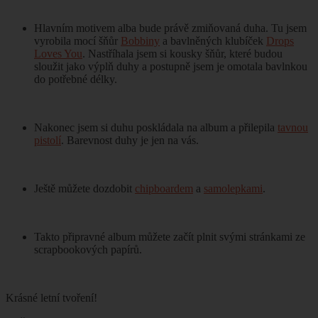
Hlavním motivem alba bude právě zmiňovaná duha. Tu jsem
vyrobila mocí šňůr
Bobbiny
a bavlněných klubíček
Drops
Loves You
. Nastříhala jsem si kousky šňůr, které budou
sloužit jako výplň duhy a postupně jsem je omotala bavlnkou
do potřebné délky.
Nakonec jsem si duhu poskládala na album a přilepila
tavnou
pistolí
. Barevnost duhy je jen na vás.
Ještě můžete dozdobit
chipboardem
a
samolepkami
.
Takto připravné album můžete začít plnit svými stránkami ze
scrapbookových papírů.
Krásné letní tvoření!