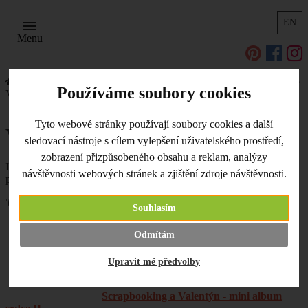
EN
Menu
Úvodní strana
Užitečné odkazy, tipy a triky
Scrapbooking
Používáme soubory cookies
Valentýn a scrapbooking
Tyto webové stránky používají soubory cookies a další
Valentýn a scrapbooking
sledovací nástroje s cílem vylepšení uživatelského prostředí,
zobrazení přizpůsobeného obsahu a reklam, analýzy
I svátek zamilovaných patří do světa scrapbookingu. Protože z
návštěvnosti webových stránek a zjištění zdroje návštěvnosti.
papíru se dá vyrobit prostě všechno.
Trocha valentýnské či jinak zamilované inspirace zde:
Souhlasím
Cardmaking a Macramé srdce
Odmítám
Upravit mé předvolby
Scrapbooking a Valentýn - mini album