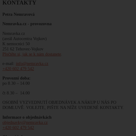
KONTAKTY
Petra Nemravová
Nemravka.cz -
provozovna
Nemravka.cz
(areál Autocentra Vojkov)
K nemocnici 50
251 62 Tehovec-Vojkov
Přečtěte si, jak se k nám dostanete
.
e-mail:
info@nemravka.cz
+420 602 479 542
Provozní doba:
po 8.30 – 14.00
čt 8.30 – 14.00
OSOBNÍ VYZVEDNUTÍ OBJEDNÁVEK A NÁKUP U NÁS PO
DOMLUVĚ. VOLEJTE, PIŠTE NA NÍŽE UVEDENÉ KONTAKTY.
Informace o objednávkách
objednavky@nemravka.cz
+420 602 479 542