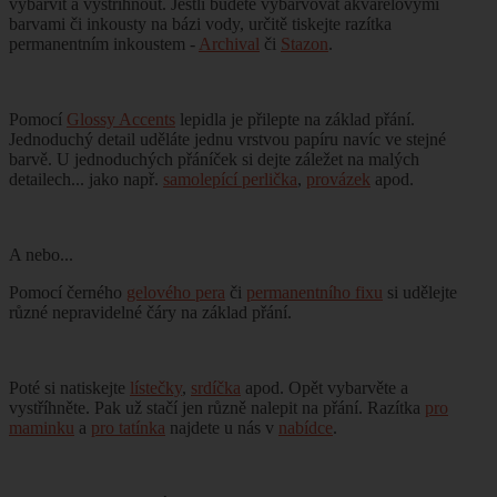
vybarvit a vystříhnout. Jestli budete vybarvovat akvarelovými
barvami či inkousty na bázi vody, určitě tiskejte razítka
permanentním inkoustem -
Archival
či
Stazon
.
Pomocí
Glossy Accents
lepidla je přilepte na základ přání.
Jednoduchý detail uděláte jednu vrstvou papíru navíc ve stejné
barvě. U jednoduchých přáníček si dejte záležet na malých
detailech... jako např.
samolepící perlička
,
provázek
apod.
A nebo...
Pomocí černého
gelového pera
či
permanentního fixu
si udělejte
různé nepravidelné čáry na základ přání.
Poté si natiskejte
lístečky
,
srdíčka
apod. Opět vybarvěte a
vystříhněte. Pak už stačí jen různě nalepit na přání. Razítka
pro
maminku
a
pro tatínka
najdete u nás v
nabídce
.