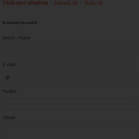
Vložit nový příspěvek
|
Zobrazit vše
|
Sbalit vše
Kontaktní formulář
Jméno / Name
E-mail
Nadpis
Obsah