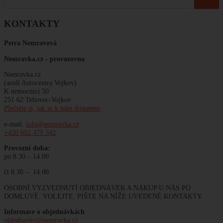
KONTAKTY
Petra Nemravová
Nemravka.cz -
provozovna
Nemravka.cz
(areál Autocentra Vojkov)
K nemocnici 50
251 62 Tehovec-Vojkov
Přečtěte si, jak se k nám dostanete
.
e-mail:
info@nemravka.cz
+420 602 479 542
Provozní doba:
po 8.30 – 14.00
čt 8.30 – 14.00
OSOBNÍ VYZVEDNUTÍ OBJEDNÁVEK A NÁKUP U NÁS PO
DOMLUVĚ. VOLEJTE, PIŠTE NA NÍŽE UVEDENÉ KONTAKTY.
Informace o objednávkách
objednavky@nemravka.cz