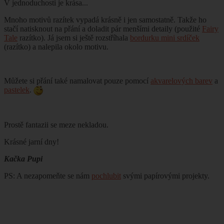
V jednoduchosti je krása...
Mnoho motivů razítek vypadá krásně i jen samostatně. Takže ho
stačí natisknout na přání a doladit pár menšími detaily (použité
Fairy
Tale
razítko). Já jsem si ještě rozstříhala
bordurku mini srdíček
(razítko) a nalepila okolo motivu.
Můžete si přání také namalovat pouze pomocí
akvarelových barev
a
pastelek
.
Prostě fantazii se meze nekladou.
Krásné jarní dny!
Kačka Pupi
PS: A nezapomeňte se nám
pochlubit
svými papírovými projekty.