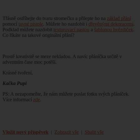
Třásně ostříhejte do tvaru stromečku a přilepte ho na
základ přání
pomocí
tavné pistole
. Můžete ho nazdobit i
dřevěnými dekoracemi
.
Podklad můžete nazdobit
texturovací pastou
a
šablonou hvězdiček
.
Co říkáte na takové originální přání?
Prostě kreativitě se meze nekladou. A navíc přáníčka určitě v
adventním čase moc potěší.
Krásné tvoření,
Kačka Pupi
PS: A nezapomeňte, že nám můžete poslat fotku svých přáníček.
Více informací
zde
.
Vložit nový příspěvek
|
Zobrazit vše
|
Sbalit vše