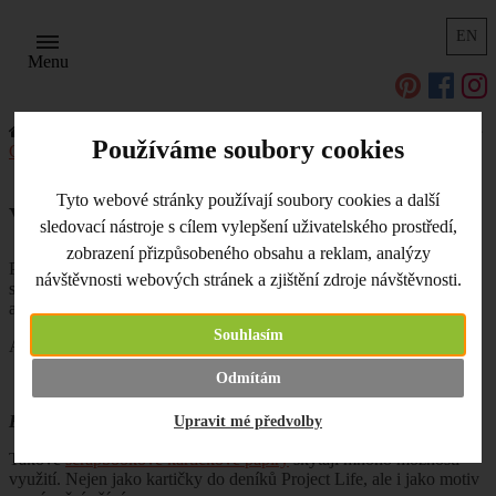
EN
Menu
Úvodní strana
Užitečné odkazy, tipy a triky
Scrapbooking
Používáme soubory cookies
Cardmaking
Vánoční přání 2021
Tyto webové stránky používají soubory cookies a další
Vánoční přání 2021
sledovací nástroje s cílem vylepšení uživatelského prostředí,
zobrazení přizpůsobeného obsahu a reklam, analýzy
Podzimní upršené dny nás nutí zůstávat v teple domova. A kromě
návštěvnosti webových stránek a zjištění zdroje návštěvnosti.
sledování HBO či Netflixu si můžeme vyrobit vánoční přáníčka,
abychom už v prosinci měli klid.
Souhlasím
Aneb pár tipů na zajímavá vánoční přáníčka, která udělají radost.
Odmítám
Kartičkové papíry
Upravit mé předvolby
Takové
scrapbookové kartičkové papíry
skýtají mnoho možností
využití. Nejen jako kartičky do deníků Project Life, ale i jako motiv