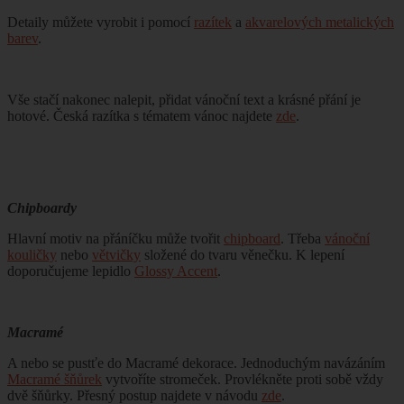
Detaily můžete vyrobit i pomocí
razítek
a
akvarelových metalických
barev
.
Vše stačí nakonec nalepit, přidat vánoční text a krásné přání je
hotové. Česká razítka s tématem vánoc najdete
zde
.
Chipboardy
Hlavní motiv na přáníčku může tvořit
chipboard
. Třeba
vánoční
kouličky
nebo
větvičky
složené do tvaru věnečku. K lepení
doporučujeme lepidlo
Glossy Accent
.
Macramé
A nebo se pustťe do Macramé dekorace. Jednoduchým navázáním
Macramé šňůrek
vytvoříte stromeček. Provlékněte proti sobě vždy
dvě šňůrky. Přesný postup najdete v návodu
zde
.