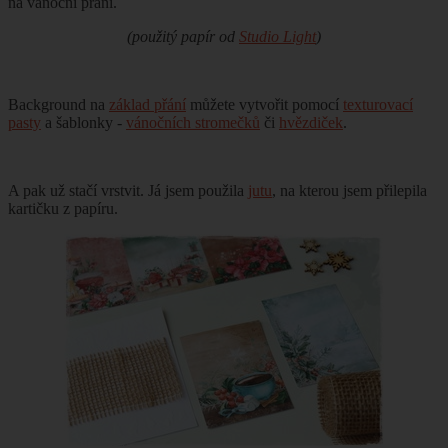
na vánoční přání.
(použitý papír od
Studio Light
)
Background na
základ přání
můžete vytvořit pomocí
texturovací
pasty
a šablonky -
vánočních stromečků
či
hvězdiček
.
A pak už stačí vrstvit. Já jsem použila
jutu
, na kterou jsem přilepila
kartičku z papíru.