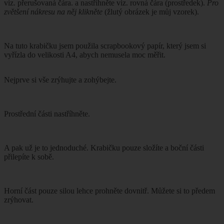
viz. přerušovaná čára. a nastříhněte viz. rovná čára (prostředek).
Pro
zvětšení nákresu na něj klikněte
(žlutý obrázek je můj vzorek).
Na tuto krabičku jsem použila scrapbookový papír, který jsem si
vyřízla do velikosti A4, abych nemusela moc měřit.
Nejprve si vše zrýhujte a zohýbejte.
Prostřední části nastříhněte.
A pak už je to jednoduché. Krabičku pouze složíte a boční části
přilepíte k sobě.
Horní část pouze silou lehce prohněte dovnitř. Můžete si to předem
zrýhovat.