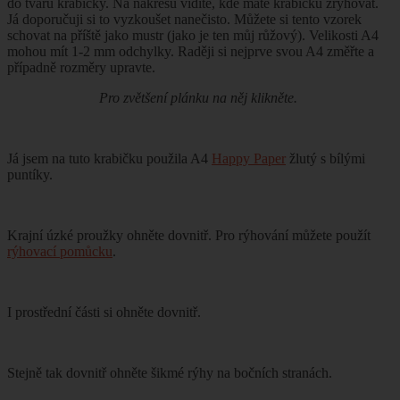
do tvaru krabičky. Na nákresu vidíte, kde máte krabičku zrýhovat.
Já doporučuji si to vyzkoušet nanečisto. Můžete si tento vzorek
schovat na příště jako mustr (jako je ten můj růžový). Velikosti A4
mohou mít 1-2 mm odchylky. Raději si nejprve svou A4 změřte a
případně rozměry upravte.
Pro zvětšení plánku na něj klikněte.
Já jsem na tuto krabičku použila A4
Happy Paper
žlutý s bílými
puntíky.
Krajní úzké proužky ohněte dovnitř. Pro rýhování můžete použít
rýhovací pomůcku
.
I prostřední části si ohněte dovnitř.
Stejně tak dovnitř ohněte šikmé rýhy na bočních stranách.