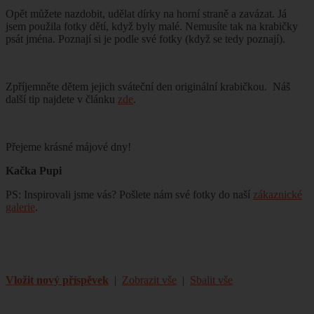
Opět můžete nazdobit, udělat dírky na horní straně a zavázat. Já
jsem použila fotky dětí, když byly malé. Nemusíte tak na krabičky
psát jména. Poznají si je podle své fotky (když se tedy poznají).
Zpříjemněte dětem jejich sváteční den originální krabičkou.
Náš
další tip najdete v článku
zde
.
Přejeme krásné májové dny!
Kačka Pupi
PS: Inspirovali jsme vás? Pošlete nám své fotky do naší
zákaznické
galerie
.
Vložit nový příspěvek
|
Zobrazit vše
|
Sbalit vše