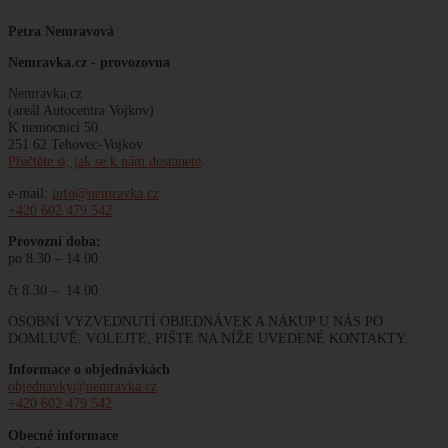
Petra Nemravová
Nemravka.cz -
provozovna
Nemravka.cz
(areál Autocentra Vojkov)
K nemocnici 50
251 62 Tehovec-Vojkov
Přečtěte si, jak se k nám dostanete
.
e-mail:
info@nemravka.cz
+420 602 479 542
Provozní doba:
po 8.30 – 14.00
čt 8.30 – 14.00
OSOBNÍ VYZVEDNUTÍ OBJEDNÁVEK A NÁKUP U NÁS PO
DOMLUVĚ. VOLEJTE, PIŠTE NA NÍŽE UVEDENÉ KONTAKTY.
Informace o objednávkách
objednavky@nemravka.cz
+420 602 479 542
Obecné informace