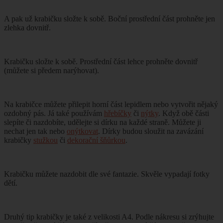
A pak už krabičku složte k sobě. Boční prostřední část prohněte jen
zlehka dovnitř.
Krabičku složte k sobě. Prostřední část lehce prohněte dovnitř
(můžete si předem narýhovat).
Na krabičce můžete přilepit horní část lepidlem nebo vytvořit nějaký
ozdobný pás. Já také používám
hřebíčky
či
nýtky
. Když obě části
slepíte či nazdobíte, udělejte si dírku na každé straně. Můžete ji
nechat jen tak nebo
onýtkovat
. Dírky budou sloužit na zavázání
krabičky
stužkou
či
dekorační šňůrkou
.
Krabičku můžete nazdobit dle své fantazie. Skvěle vypadají fotky
dětí.
Druhý tip krabičky je také z velikosti A4. Podle nákresu si zrýhujte