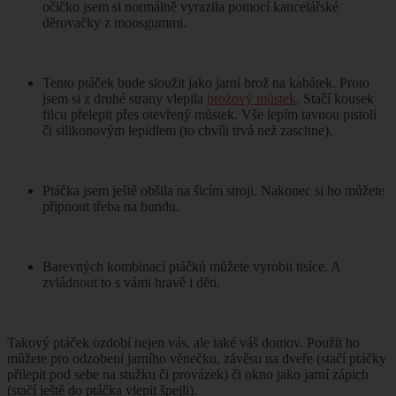
očičko jsem si normálně vyrazila pomocí kancelářské
děrovačky z moosgummi.
Tento ptáček bude sloužit jako jarní brož na kabátek. Proto
jsem si z druhé strany vlepila
brožový můstek
. Stačí kousek
filcu přelepit přes otevřený můstek. Vše lepím tavnou pistolí
či silikonovým lepidlem (to chvíli trvá než zaschne).
Ptáčka jsem ještě obšila na šicím stroji. Nakonec si ho můžete
připnout třeba na bundu.
Barevných kombinací ptáčků můžete vyrobit tisíce. A
zvládnout to s vámi hravě i děti.
Takový ptáček ozdobí nejen vás, ale také váš domov. Použít ho
můžete pro odzobení jarního věnečku, závěsu na dveře (stačí ptáčky
přilepit pod sebe na stužku či provázek) či okno jako jarní zápich
(stačí ještě do ptáčka vlepit špejli).