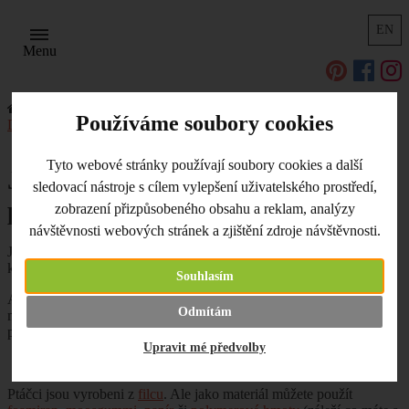
EN
Menu
Úvodní strana
Užitečné odkazy, tipy a triky
Používáme soubory cookies
Další výtvarné techniky
Jarní ptáček - brož, dekorace, přání
Tyto webové stránky používají soubory cookies a další
Jarní ptáček - brož, dekorace,
sledovací nástroje s cílem vylepšení uživatelského prostředí,
přání
zobrazení přizpůsobeného obsahu a reklam, analýzy
návštěvnosti webových stránek a zjištění zdroje návštěvnosti.
Jaro se už opravdu blíží a asi není nikdo, kdo by se už netěšil na
kvetoucí stromy, záhony či zpívající ptáčky.
Souhlasím
A kromě přírody se na jaro musíme připravit i my. Proto tu pro vás
Odmítám
máme jednoduchý návod na výrobu jarních ptáčků, kteří mohou
posloužit jako dekorace, šperk či ozdoba na přání.
Upravit mé předvolby
Ptáčci jsou vyrobeni z
filcu
. Ale jako materiál můžete použít