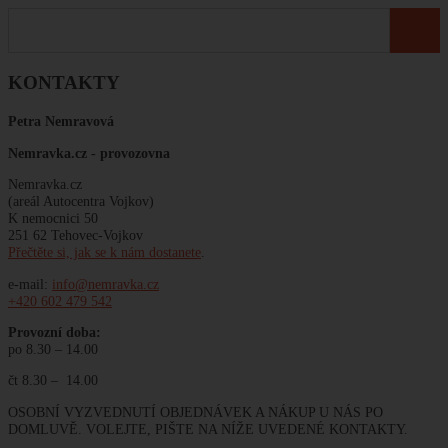
KONTAKTY
Petra Nemravová
Nemravka.cz -
provozovna
Nemravka.cz
(areál Autocentra Vojkov)
K nemocnici 50
251 62 Tehovec-Vojkov
Přečtěte si, jak se k nám dostanete
.
e-mail:
info@nemravka.cz
+420 602 479 542
Provozní doba:
po 8.30 – 14.00
čt 8.30 – 14.00
OSOBNÍ VYZVEDNUTÍ OBJEDNÁVEK A NÁKUP U NÁS PO
DOMLUVĚ. VOLEJTE, PIŠTE NA NÍŽE UVEDENÉ KONTAKTY.