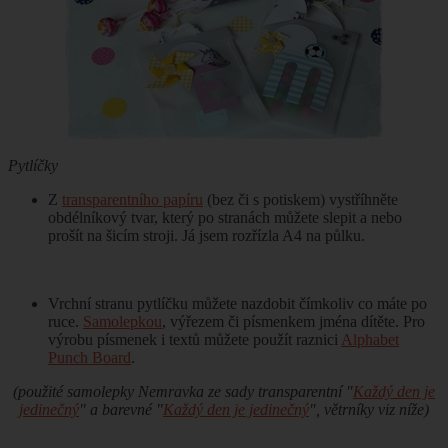
Pytlíčky
Z
transparentního papíru
(bez či s potiskem) vystříhněte
obdélníkový tvar, který po stranách můžete slepit a nebo
prošít na šicím stroji. Já jsem rozřízla A4 na půlku.
Vrchní stranu pytlíčku můžete nazdobit čímkoliv co máte po
ruce.
Samolepkou
, výřezem či písmenkem jména dítěte. Pro
výrobu písmenek i textů můžete použít raznici
Alphabet
Punch Board
.
(použité samolepky Nemravka ze sady transparentní "
Každý den je
jedinečný
" a barevné "
Každý den je jedinečný
", větrníky viz níže)