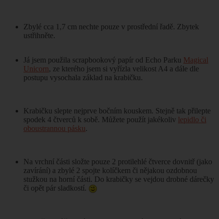
Zbylé cca 1,7 cm nechte pouze v prostřední řadě. Zbytek
ustřihněte.
Já jsem použila scrapbookový papír od Echo Parku
Magical
Unicorn
, ze kterého jsem si vyřízla velikost A4 a dále dle
postupu vysochala základ na krabičku.
Krabičku slepte nejprve bočním kouskem. Stejně tak přilepte
spodek 4 čtverců k sobě. Můžete použít jakékoliv
lepidlo či
oboustrannou pásku
.
Na vrchní části složte pouze 2 protilehlé čtverce dovnitř (jako
zavírání) a zbylé 2 spojte kolíčkem či nějakou ozdobnou
stužkou na horní části. Do krabičky se vejdou drobné dárečky
či opět pár sladkostí.