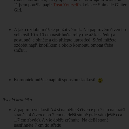
Já jsem použila papír
Treat Yourself
z kolekce Shimelle Glitter
Girl.
A jako ozdobu můžete použít větrník. Na papírovém čtverci o
velikosti 10 x 10 cm nastříhněte rohy (ne až ke středu) a
postupně je ohněte a cíp přilepte uprostřed. Střed můžete
ozdobit např. knoflíkem a okolo kornoutu omotat třeba
stužku.
Kornoutek můžete naplnit spoustou sladkostí.
Rychlá krabička
Z papíru o velikosti A4 si naměřte 3 čtverce po 7 cm na kratší
straně a 4 čtverce po 7 cm na delší straně (zde vám ještě cca
1,7 cm zbyde). A vše dobře zrýhujte. Na delší straně
nastřihněte 7 cm do středu.