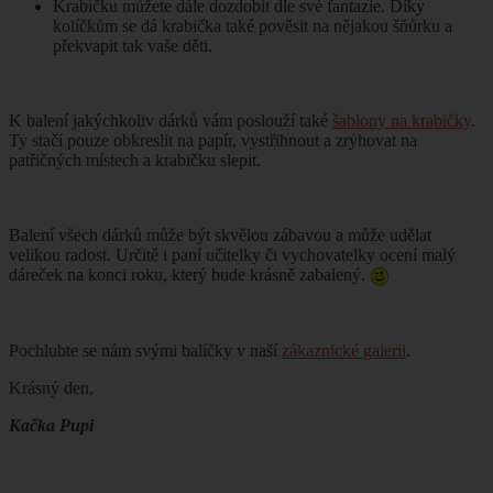
Krabičku můžete dále dozdobit dle své fantazie. Díky
kolíčkům se dá krabička také pověsit na nějakou šňůrku a
překvapit tak vaše děti.
K balení jakýchkoliv dárků vám poslouží také
šablony na krabičky
.
Ty stačí pouze obkreslit na papír, vystřihnout a zrýhovat na
patřičných místech a krabičku slepit.
Balení všech dárků může být skvělou zábavou a může udělat
velikou radost. Určitě i paní učitelky či vychovatelky ocení malý
dáreček na konci roku, který bude krásně zabalený.
Pochlubte se nám svými balíčky v naší
zákaznické galerii
.
Krásný den,
Kačka Pupi