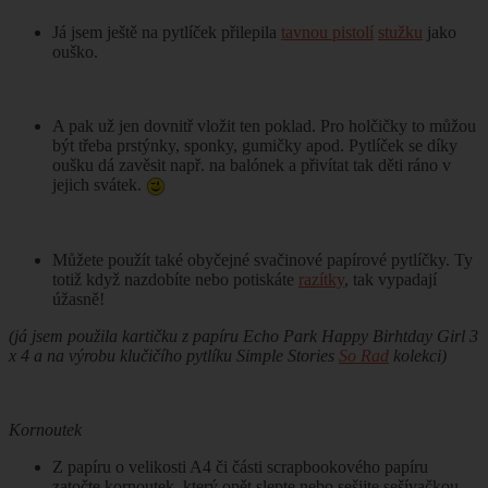
Já jsem ještě na pytlíček přilepila
tavnou pistolí
stužku
jako
ouško.
A pak už jen dovnitř vložit ten poklad. Pro holčičky to můžou
být třeba prstýnky, sponky, gumičky apod. Pytlíček se díky
oušku dá zavěsit např. na balónek a přivítat tak děti ráno v
jejich svátek.
Můžete použít také obyčejné svačinové papírové pytlíčky. Ty
totiž když nazdobíte nebo potiskáte
razítky
, tak vypadají
úžasně!
(já jsem použila kartičku z papíru Echo Park Happy Birhtday Girl 3
x 4 a na výrobu klučičího pytlíku Simple Stories
So Rad
kolekci)
Kornoutek
Z papíru o velikosti A4 či části scrapbookového papíru
zatočte kornoutek, který opět slepte nebo sešijte sešívačkou.