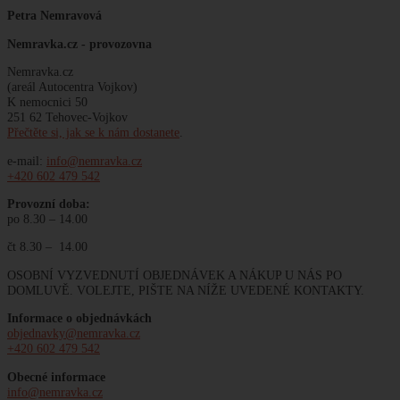
Petra Nemravová
Nemravka.cz -
provozovna
Nemravka.cz
(areál Autocentra Vojkov)
K nemocnici 50
251 62 Tehovec-Vojkov
Přečtěte si, jak se k nám dostanete
.
e-mail:
info@nemravka.cz
+420 602 479 542
Provozní doba:
po 8.30 – 14.00
čt 8.30 – 14.00
OSOBNÍ VYZVEDNUTÍ OBJEDNÁVEK A NÁKUP U NÁS PO
DOMLUVĚ. VOLEJTE, PIŠTE NA NÍŽE UVEDENÉ KONTAKTY.
Informace o objednávkách
objednavky@nemravka.cz
+420 602 479 542
Obecné informace
info@nemravka.cz