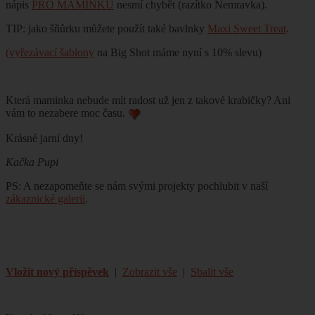
nápis
PRO MAMINKU
nesmí chybět (razítko Nemravka).
TIP: jako šňůrku můžete použít také bavlnky
Maxi Sweet Treat
.
(vyřezávací šablony
na Big Shot máme nyní s 10% slevu)
Která maminka nebude mít radost už jen z takové krabičky? Ani
vám to nezabere moc času.
Krásné jarní dny!
Kačka Pupi
PS: A nezapomeňte se nám svými projekty pochlubit v naší
zákaznické galerii
.
Vložit nový příspěvek
|
Zobrazit vše
|
Sbalit vše