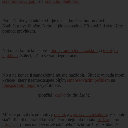
scrapbookový papír
na
krabičku obálkovou
.
Podle šablony si také zrýhujte místa, která se budou ohýbat.
Krabičku vystříhněte. Nebojte jde to snadno. Při ohýbání si můžete
pomoci pravítkem.
Nakonec krabičku slepte -
oboustranou lepící páskou
či
tekutým
lepidlem
. Záleží, s čím se vám lépe pracuje.
No a na konec ji samozřejmě musíte nazdobit.
Skvěle vypadá motiv
kytiček, který naembossujete bílým
embossovacím práškem
na
transparentní papír
a vystřihnete.
(použitá
razítka
Studio Light)
Můžete použít různé motivy
razítek
a
vyřezávacích šablon
. Vše poté
stačí přilepit na krabičku. Určitě omotejte okolo také
stužku
nebo
provázek
(u nás najdete nově také pěkné úzké stužky). A hlavně