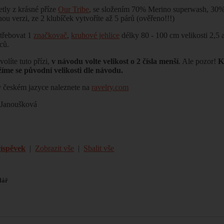
etly z krásné příze
Our Tribe
, se složením 70% Merino superwash, 30% 
u verzi, ze 2 klubíček vytvoříte až 5 párů (ověřeno!!!)
třebovat 1
značkovač
,
kruhové jehlice
délky 80 - 100 cm velikosti 2,5 
ců.
volíte tuto přízi,
v návodu volte velikost o 2 čísla menší
. Ale pozor!
K
žíme se původní velikosti dle návodu.
 českém jazyce naleznete na
ravelry.com
 Janoušková
říspěvek
|
Zobrazit vše
|
Sbalit vše
lář