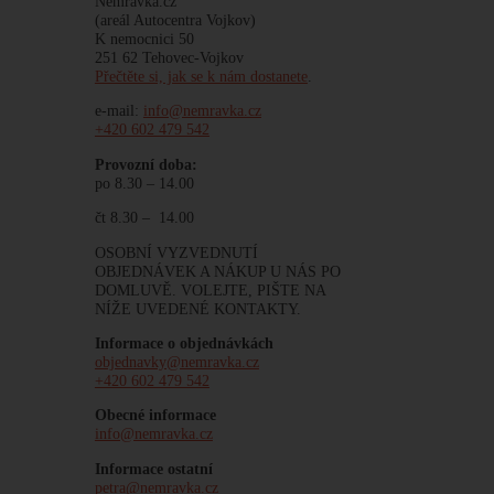
Nemravka.cz
(areál Autocentra Vojkov)
K nemocnici 50
251 62 Tehovec-Vojkov
Přečtěte si, jak se k nám dostanete
.
e-mail:
info@nemravka.cz
+420 602 479 542
Provozní doba:
po 8.30 – 14.00
čt 8.30 – 14.00
OSOBNÍ VYZVEDNUTÍ
OBJEDNÁVEK A NÁKUP U NÁS PO
DOMLUVĚ. VOLEJTE, PIŠTE NA
NÍŽE UVEDENÉ KONTAKTY.
Informace o objednávkách
objednavky@nemravka.cz
+420 602 479 542
Obecné informace
info@nemravka.cz
Informace ostatní
petra@nemravka.cz