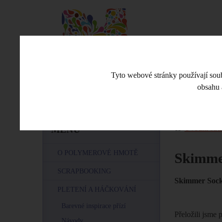
Tyto webové stránky používají soubo
obsahu 
CO JE NOVÉHO
ESHOP
VE
Úvodní stra
MENU
O POLYMEROVÉ HMOTĚ
Skimme
SCRAPBOOKING
Skimmer Sock
PLETENÍ A HÁČKOVÁNÍ
Barevné inspirace přízí
Přeložili jsme
Návody