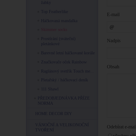
žabky
Top Featherlike
E-mail
Háčkovaná mandalka
Skimmer socks
Prostírání (sváteční)
Nadpis
pletánkové
Barevné letní háčkované korále
Značkovače oček Rainbow
Obsah
Raglánový svetřík Touch me...
Pletařský / háčkovací deník
111 Shawl
PŘEDOBJEDNÁVKA PŘÍZE
NORMA
HOME DECOR DIY
VÁNOČNÍ A VELIKONOČNÍ
Odebírat e-ma
TVOŘENÍ
všechny pří