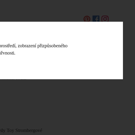
EN
prostředí, zobrazení přizpůsobeného
ěvnosti.
DIY NÁVODY A NÁPADY
KONTAKT
kimmer socks
heily Toy Strombergové