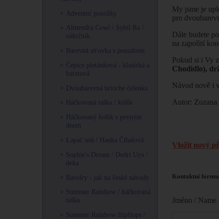
My jsme je upl
Adventní ponožky
pro dvoubarevno
Almendra Cowl / Sybil Ra /
Dále budete po
nákrčník
na zapošití kon
Barevná síťovka s pouzdrem
Pokud si i Vy z
Čepice pletánková - klasická a
Chodidlo), dr
baretová
Návod nově i v
Dvoubarevná brioche čelenka
Autor: Zuzana
Háčkovaná taška / košík
Háčkovaný košík s pevným
dnem
Lapač snů / Hanka Číhalová
Vložit nový p
Sophie's Dream / Dedri Uys /
deka
Kontaktní formu
Ravelry - jak na české návody
Summer Rainbow / háčkovaná
Jméno / Name
taška
Summer Rainbow flipflops /