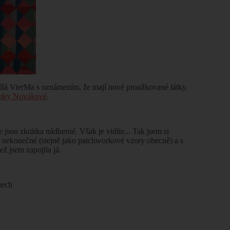
ílá VierMa s oznámením, že mají nové proužkované látky.
tky Novákové
.
 jsou zkrátka nádherné. Však je vidíte... Tak jsem si
ěř nekonečné (stejně jako patchworkové vzory obecně) a s
ž jsem zapojila já.
nech