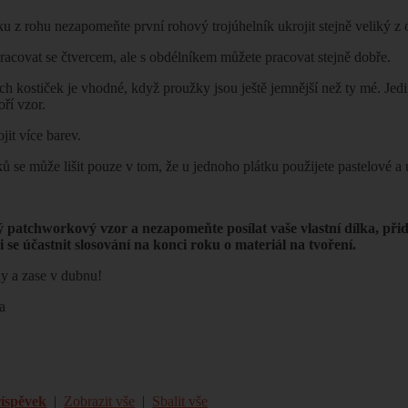
tku z rohu nezapomeňte první rohový trojúhelník ukrojit stejně veliký z 
pracovat se čtvercem, ale s obdélníkem můžete pracovat stejně dobře.
ch kostiček je vhodné, když proužky jsou ještě jemnější než ty mé. Jedin
oří vzor.
jit více barev.
ů se může lišit pouze v tom, že u jednoho plátku použijete pastelové a
hý patchworkový vzor a nezapomeňte posílat vaše vlastní dílka, při
i se účastnit slosování na konci roku o materiál na tvoření.
ny a zase v dubnu!
a
říspěvek
|
Zobrazit vše
|
Sbalit vše