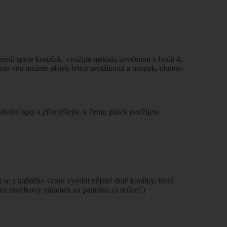
nesedí spoje kostiček, využijte metodu uvedenou v bodě 4,
em ven můžete plátek lehce protáhnout a naopak, ohnete-
střední spoj a přemýšlejte, k čemu plátek použijete.
 se z každého vzoru vyrobit nějaké duté korálky, které
eden tunýlkový náramek na památku (a nošení
)