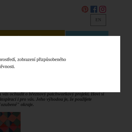
EN
DIY NÁVODY A NÁPADY
KONTAKT
ROVÝ PATCHWORK 2016
prostředí, zobrazení přizpůsobeného
ěvnosti.
hu vás ochudit o březnový patchworkový projekt. Hoví si
nspiraci i pro vás. Jeho výhodou je, že použijete
 "ozubené" okraje.