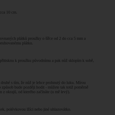
 cca 10 cm.
arovnaných plátků proužky o šířce od 2 do cca 5 mm a
k pruhovanému plátku.
 přitisknu k proužku původnímu a pak nůž sklopím k sobě,
ke druhé s tím, že nůž je lehce prohnutý do luku. Mírou
o způsob bude později hodit - můžete tak totiž poměrně
 z okrajů, od kterého začínáte (u mě levý).
zek, polévkovou lžíci nebo jiné uhlazovátko.