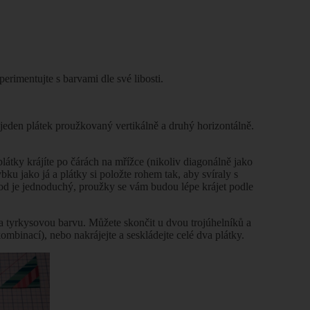
perimentujte s barvami dle své libosti.
e jeden plátek proužkovaný vertikálně a druhý horizontálně.
 plátky krájíte po čárách na mřížce (nikoliv diagonálně jako
bku jako já a plátky si položte rohem tak, aby svíraly s
vod je jednoduchý, proužky se vám budou lépe krájet podle
u a tyrkysovou barvu. Můžete skončit u dvou trojúhelníků a
kombinací), nebo nakrájejte a seskládejte celé dva plátky.