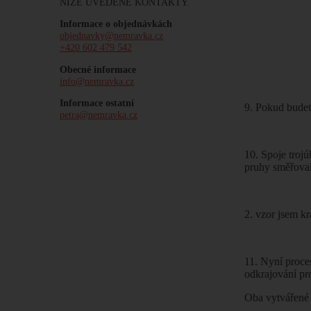
NÍŽE UVEDENÉ KONTAKTY.
Informace o objednávkách
objednavky@nemravka.cz
+420 602 479 542
Obecné informace
info@nemravka.cz
Informace ostatní
9. Pokud budete
petra@nemravka.cz
10. Spoje troj
pruhy směřova
2. vzor jsem kr
11. Nyní proces
odkrajování pr
Oba vytvářené 