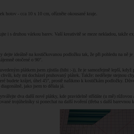
ek hotov - cca 10 x 10 cm, ořízněte okousané kraje.
jte i s druhou várkou barev. Vaší kreativitě se meze nekladou, takže ex
ky dejte ideálně na kostičkovanou podložku tak, že při pohledu na ně j
zájemně otočené o 90°.
 uvedeným plátkem jsem zjistila (hihi :-)), že je samozřejmě lepší, když
ve chvíli, kdy mi docházel pruhovaný plátek. Takže: nedělejte stejnou chy
teré budete krájet, úhel 45°, prostě našikmo k kostičkám podložky. Dů
 diagonálně, jako jsem to dělala já.
ytvářejte dva další nové plátky, kde pravidelně střídáte (u mě) růžovo
vané trojúhelníky si ponechat na další tvoření (třeba s další barevnou 