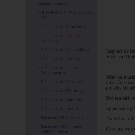
Základní pomůcky
POLYMEROVÝ PATCHWORK
2016
1. Patchwork tříproužkový
2. Patchwork polštářový
kostičkatý
3. Patchwork trojúhelníkový
Inspirací k ně
Hádejte od koh
4. Patchwork talířkový
5. Patchwork neonový
(konvergence)
Ještě vás musím
6. Patchwork Off-setový
řekla, že zkus
proužky si může
7. Patchwork (3D) hravý
Pro ten náš - 
8. Patchwork tumblující
Zpracované pl
9. Patchwork hravý II
Patchwork 2016 projekty
Podložku - mř
Patchwork 2016 - závěr a
Ostrý a pevný 
vyhlášení vítěze