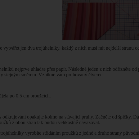
 vytvářet jen dva trojúhelníky, každý z nich musí mít nejdelší stranu o
úhelníků nejprve uhlaďte přes papír. Následně jeden z nich odřízněte o
ly stejným směrem. Vznikne vám pruhovaný čtverec.
ájela po 0,5 cm proužcích.
 odkrajování opakujte kolmo na stávající pruhy. Začněte od špičky. Dáve
oužků z obou stran tak budou velikostně navazovat.
trojúhelníky vyrobíte střídáním proužků z jedné a druhé strany původní