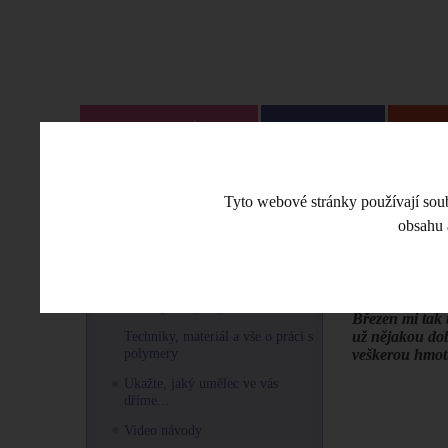
CO JE NOVÉHO
ESHOP
VE
Úvodní stra
MENU
Tyto webové stránky používají soubo
Patchwork polš
obsahu 
O POLYMEROVÉ HMOTĚ
Patchwo
Blogy
Návody na šperky
Březen mi tak 
už nějakou dob
Techniky, materiál a vše o práci s
polymery
veškerou hmotu
Ukažte, jaký umělec ve vás
dříme...
Video návody