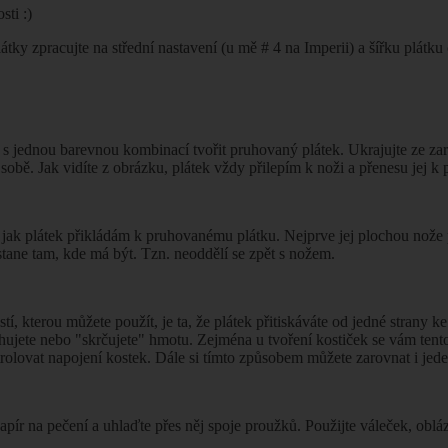
sti :)
látky zpracujte na střední nastavení (u mě # 4 na Imperii) a šířku plátku
e s jednou barevnou kombinací tvořit pruhovaný plátek. Ukrajujte ze z
k sobě. Jak vidíte z obrázku, plátek vždy přilepím k noži a přenesu jej 
, jak plátek přikládám k pruhovanému plátku. Nejprve jej plochou nože
tane tam, kde má být. Tzn. neoddělí se zpět s nožem.
tí, kterou můžete použít, je ta, že plátek přitiskáváte od jedné strany 
hujete nebo "skrčujete" hmotu. Zejména u tvoření kostiček se vám tent
rolovat napojení kostek. Dále si tímto způsobem můžete zarovnat i jeden
apír na pečení a uhlaďte přes něj spoje proužků. Použijte váleček, oblá