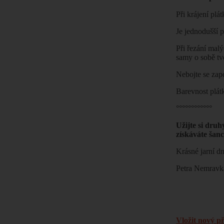
Při krájení plá
Je jednodušší 
Při řezání malý
samy o sobě tv
Nebojte se zapo
Barevnost plátk
°°°°°°°°°°°°
Užijte si dru
získáváte šanc
Krásné jarní d
Petra Nemravk
Vložit nový p