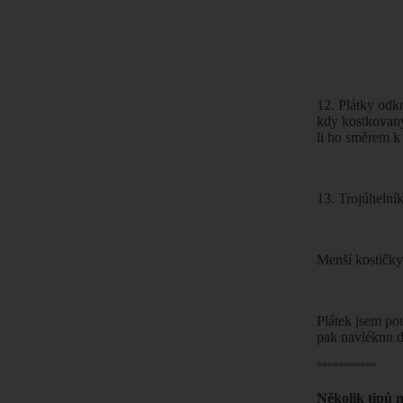
12. Plátky odkr
kdy kostkovaný
li ho směrem k
13. Trojúhelník
Menší kostičky.
Plátek jsem po
pak navléknu d
°°°°°°°°°°°
Několik tipů 