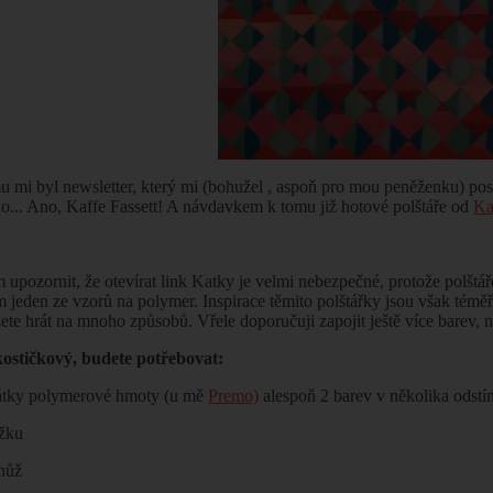
mu mi byl newsletter, který mi (bohužel
, aspoň pro mou peněženku) pos
o... Ano, Kaffe Fassett! A návdavkem k tomu již hotové polštáře od
Ka
 upozornit, že otevírat link Katky je velmi nebezpečné, protože polštáře
ím jeden ze vzorů na polymer. Inspirace těmito polštářky jsou však tém
te hrát na mnoho způsobů. Vřele doporučuji zapojit ještě více barev, ne
kostičkový, budete potřebovat:
átky polymerové hmoty (u mě
Premo)
alespoň 2 barev v několika odstí
ížku
nůž