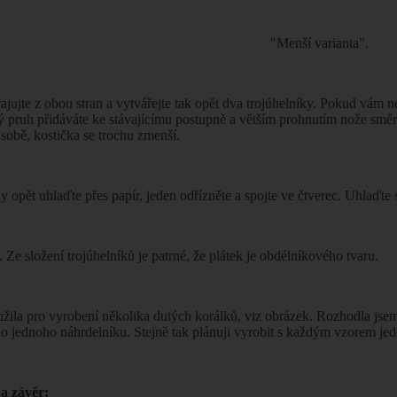
"Menší varianta".
ajujte z obou stran a vytvářejte tak opět dva trojúhelníky. Pokud vám 
 pruh přidáváte ke stávajícímu postupně a větším prohnutím nože směr
 sobě, kostička se trochu zmenší.
y opět uhlaďte přes papír, jeden odřízněte a spojte ve čtverec. Uhlaďte 
 Ze složení trojúhelníků je patrné, že plátek je obdélníkového tvaru.
užila pro vyrobení několika dutých korálků, viz obrázek. Rozhodla jsem
o jednoho náhrdelníku. Stejně tak plánuji vyrobit s každým vzorem j
na závěr: