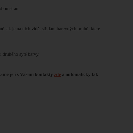
obou stran.
ě tak je na nich vidět střídání barevných pruhů, které
 u druhého syté barvy.
dáme je i s Vašimi kontakty
zde
a automaticky tak