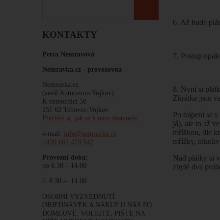
6. Až bude plát
KONTAKTY
Petra Nemravová
7. Postup opaku
Nemravka.cz -
provozovna
Nemravka.cz
8. Nyní si plát
(areál Autocentra Vojkov)
Zkrátka jsou v
K nemocnici 50
251 62 Tehovec-Vojkov
Po trápení se s
Přečtěte si, jak se k nám dostanete
.
já), ale to až 
mřížkou, dle k
e-mail:
info@nemravka.cz
mřížky, nikoliv
+420 602 479 542
Provozní doba:
Nad plátky si v
po 8.30 – 14.00
zbylé dva pruho
čt 8.30 – 14.00
OSOBNÍ VYZVEDNUTÍ
OBJEDNÁVEK A NÁKUP U NÁS PO
DOMLUVĚ. VOLEJTE, PIŠTE NA