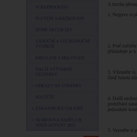
A trochu přesno
SCRAPBOOKING
1. Nejprve si p
PLETENÍ A HÁČKOVÁNÍ
HOME DECOR DIY
VÁNOČNÍ A VELIKONOČNÍ
2. Poté začnět
TVOŘENÍ
přikládejte je 
KRESLENÍ A MALOVÁNÍ
DALŠÍ VÝTVARNÉ
3. Všimněte si
TECHNIKY
čímž hmota zůs
ODKAZY NA STRÁNKY
SOUTĚŽE
4. Další možnos
prohýbání nata
ZÁKAZNICKÁ GALERIE
jednoduše kont
NEMRAVKA NADĚLUJE
ANEB ADVENT 2021
5. Vezměte si p