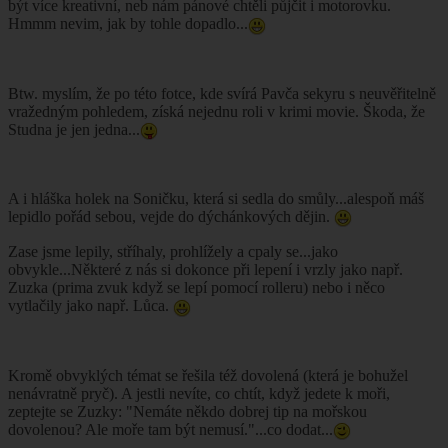
být více kreativní, neb nám pánové chtěli půjčit i motorovku.
Hmmm nevim, jak by tohle dopadlo...
Btw. myslím, že po této fotce, kde svírá Pavča sekyru s neuvěřitelně
vražedným pohledem, získá nejednu roli v krimi movie. Škoda, že
Studna je jen jedna...
A i hláška holek na Soničku, která si sedla do smůly...alespoň máš
lepidlo pořád sebou, vejde do dýchánkových dějin.
Zase jsme lepily, stříhaly, prohlížely a cpaly se...jako
obvykle...Některé z nás si dokonce při lepení i vrzly jako např.
Zuzka (prima zvuk když se lepí pomocí rolleru) nebo i něco
vytlačily jako např. Lůca.
Kromě obvyklých témat se řešila též dovolená (která je bohužel
nenávratně pryč). A jestli nevíte, co chtít, když jedete k moři,
zeptejte se Zuzky: "Nemáte někdo dobrej tip na mořskou
dovolenou? Ale moře tam být nemusí."...co dodat...