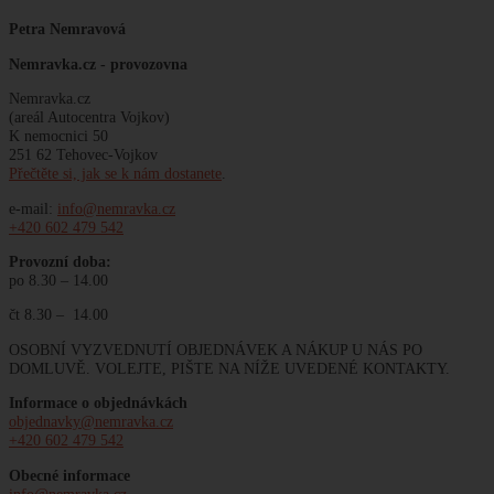
Petra Nemravová
Nemravka.cz -
provozovna
Nemravka.cz
(areál Autocentra Vojkov)
K nemocnici 50
251 62 Tehovec-Vojkov
Přečtěte si, jak se k nám dostanete
.
e-mail:
info@nemravka.cz
+420 602 479 542
Provozní doba:
po 8.30 – 14.00
čt 8.30 – 14.00
OSOBNÍ VYZVEDNUTÍ OBJEDNÁVEK A NÁKUP U NÁS PO
DOMLUVĚ. VOLEJTE, PIŠTE NA NÍŽE UVEDENÉ KONTAKTY.
Informace o objednávkách
objednavky@nemravka.cz
+420 602 479 542
Obecné informace
info@nemravka.cz