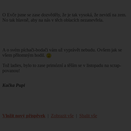
O Evče jsme se zase dozvěděly, že je tak vysoká, že nevidí na zem.
No tak hlavně, aby na nás v těch oblacích nezanevřela.
A o svém píchači-bodači vám už vyprávět nebudu. Ovšem jak se
všem přítomným hodil.
Tož ladies, bylo to zase primózní a těším se v listopadu na scrap-
povanou!
Kačka Pupi
Vložit nový příspěvek
|
Zobrazit vše
|
Sbalit vše