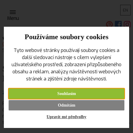
EN
Menu
Používáme soubory cookies
Úvodní strana
Užitečné odkazy, tipy a triky
O polymerové hmotě
Blogy
Tyto webové stránky používají soubory cookies a
Skoropodzimní kurzování U Nemravky
další sledovací nástroje s cílem vylepšení
uživatelského prostředí, zobrazení přizpůsobeného
Skoropodzimní kurzování U
obsahu a reklam, analýzy návštěvnosti webových
Nemravky
stránek a zjištění zdroje návštěvnosti.
28/8/2012 První skoropodzimní kurzování U Nemravky
Souhlasím
Po dlouhé době se mi opět podařilo věnovat se kurzům –
Odmítám
činnosti, která mě po tvoření baví v oblasti polymerů
nejvíce. Jenže objednávky, zboží, akce… to všechno běží
Upravit mé předvolby
svým životem a schlamstne to většinou veškerý volný čas.