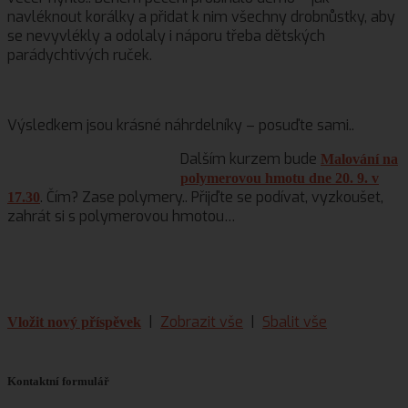
navléknout korálky a přidat k nim všechny drobnůstky, aby
se nevyvlékly a odolaly i náporu třeba dětských
parádychtivých ruček.
Výsledkem jsou krásné náhrdelníky – posuďte sami..
Dalším kurzem bude
Malování na
polymerovou hmotu dne 20. 9. v
. Čím? Zase polymery.. Přijďte se podívat, vyzkoušet,
17.30
zahrát si s polymerovou hmotou…
|
Zobrazit vše
|
Sbalit vše
Vložit nový příspěvek
Kontaktní formulář