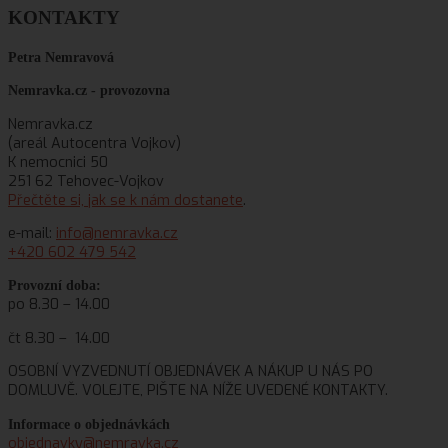
KONTAKTY
Petra Nemravová
Nemravka.cz -
provozovna
Nemravka.cz
(areál Autocentra Vojkov)
K nemocnici 50
251 62 Tehovec-Vojkov
Přečtěte si, jak se k nám dostanete
.
e-mail:
info@nemravka.cz
+420 602 479 542
Provozní doba:
po 8.30 – 14.00
čt 8.30 – 14.00
OSOBNÍ VYZVEDNUTÍ OBJEDNÁVEK A NÁKUP U NÁS PO
DOMLUVĚ. VOLEJTE, PIŠTE NA NÍŽE UVEDENÉ KONTAKTY.
Informace o objednávkách
objednavky@nemravka.cz