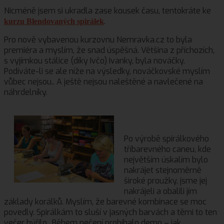
Nicméně jsem si ukradla zase kousek času, tentokráte ke
.
kurzu Blendovaných spirálek
Pro nově vybavenou kurzovnu Nemravka.cz to byla
premiéra a myslím, že snad úspěšná. Většina z příchozích,
s vyjímkou stálice (díky Ivčo) Ivanky, byla nováčky.
Podíváte-li se ale níže na výsledky, nováčkovské myslím
vůbec nejsou.. A ještě nejsou naleštěné a navlečené na
náhrdelníky.
Po výrobě spirálkového
tříbarevného caneu, kde
největším úskalím bylo
nakrájet stejnoměrně
široké proužky, jsme jej
nakrájeli a obalili jím
základy korálků. Myslím, že barevné kombinace se moc
povedly. Spirálkám to sluší v jasných barvách a těmi to ten
večer hýřilo.. Během pečení probíhalo demo – jak