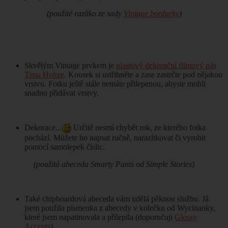
(použité razítko ze sady
Vintage bordurky
)
Skvělým Vintage prvkem je
plastový dekorační filmový pás
Tima Holtze
. Kousek si ustřihněte a zase zastrčte pod nějakou
vrstvu. Fotku ještě stále nemáte přilepenou, abyste mohli
snadno přidávat vrstvy.
Dekorace...
Určitě nesmí chybět rok, ze kterého fotka
pochází. Můžete ho napsat ručně, narazítkovat či vyrobit
pomocí samolepek číslic.
(použitá abeceda Smarty Pants
od Simple Stories)
Také chipboardová abeceda vám udělá pěknou službu. Já
jsem použila písmenka z abecedy v kolečku od Wycinanky,
které jsem napatinovala a přilepila (doporučuji
Glossy
Accents
).