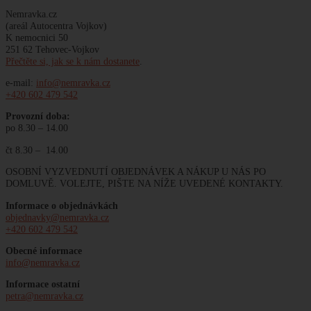
Nemravka.cz
(areál Autocentra Vojkov)
K nemocnici 50
251 62 Tehovec-Vojkov
Přečtěte si, jak se k nám dostanete
.
e-mail:
info@nemravka.cz
+420 602 479 542
Provozní doba:
po 8.30 – 14.00
čt 8.30 – 14.00
OSOBNÍ VYZVEDNUTÍ OBJEDNÁVEK A NÁKUP U NÁS PO
DOMLUVĚ. VOLEJTE, PIŠTE NA NÍŽE UVEDENÉ KONTAKTY.
Informace o objednávkách
objednavky@nemravka.cz
+420 602 479 542
Obecné informace
info@nemravka.cz
Informace ostatní
petra@nemravka.cz