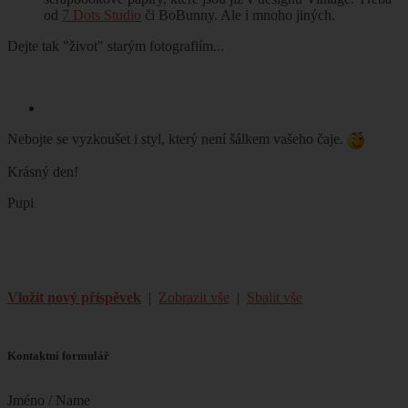
od
7 Dots Studio
či BoBunny. Ale i mnoho jiných.
Dejte tak "život" starým fotografiím...
Nebojte se vyzkoušet i styl, který není šálkem vašeho čaje.
Krásný den!
Pupi
Vložit nový příspěvek
|
Zobrazit vše
|
Sbalit vše
Kontaktní formulář
Jméno / Name