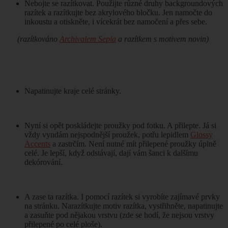
Nebojte se razítkovat. Použijte různé druhy backgroundových
razítek a razítkujte bez akrylového bločku. Jen namočte do
inkoustu a otiskněte, i vícekrát bez namočení a přes sebe.
(razítkováno
Archivalem Sepia
a razítkem s motivem
novin
)
Napatinujte kraje celé stránky.
Nyní si opět poskládejte proužky pod fotku. A přilepte. Já si
vždy vyndám nejspodnější proužek, potřu lepidlem
Glossy
Accents
a zastrčím. Není nutné mít přilepené proužky úplně
celé. Je lepší, když odstávají, dají vám šanci k dalšímu
dekórování.
A zase ta razítka. I pomocí razítek si vyrobíte zajímavé prvky
na stránku. Narazítkujte motiv razítka, vystřihněte, napatinujte
a zasuňte pod nějakou vrstvu (zde se hodí, že nejsou vrstvy
přilepené po celé ploše).