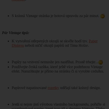
S krásná Vintage stránka je hotová opravdu za pár minut.
Pár Vintage tipů:
K vytvoření otřepených okrajů se skvěle hodí tzv.
Paper
Distress
neboli ničič okrajů papírů od Tima Holze.
Papíry na vrstvení nemusíte jen nastříhat. Prostě trhejte...
Používejte česká razítka, které ještě více podtrhnou Vintage
efekt. Narazítkujte je přímo na stránku či si vyrobte cedulku.
Papírové napatinované
rozetky
udělají také krásný design.
Jestli si nejste jistí výrobou vlastního backgroundu, pořiďte si
scrapbookové papíry, které jsou již v designu Vintage. Třeba