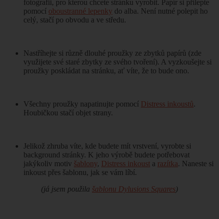
fotografii, pro kterou chcete stránku vyrobit. Papír si přilepte
pomocí
oboustranné lepenky
do alba. Není nutné polepit ho
celý, stačí po obvodu a ve středu.
Nastříhejte si různě dlouhé proužky ze zbytků papírů (zde
využijete své staré zbytky ze svého tvoření). A vyzkoušejte si
proužky poskládat na stránku, ať víte, že to bude ono.
Všechny proužky napatinujte pomocí
Distress inkoustů
.
Houbičkou stačí objet strany.
Jelikož zhruba víte, kde budete mít vrstvení, vyrobte si
background stránky. K jeho výrobě budete potřebovat
jakýkoliv motiv
šablony
,
Distress inkoust
a
razítka
. Naneste si
inkoust přes šablonu, jak se vám líbí.
(já jsem použila
šablonu Dylusions Squares
)