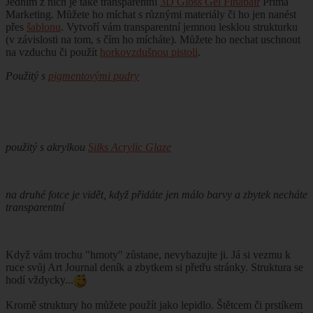
Jedním z nich je také transparentní
3D Gloss Gel Finabair
Prima
Marketing. Můžete ho míchat s různými materiály či ho jen nanést
přes
šablonu
. Vytvoří vám transparentní jemnou lesklou strukturku
(v závislosti na tom, s čím ho mícháte). Můžete ho nechat uschnout
na vzduchu či použít
horkovzdušnou pistoli
.
Použitý s
pigmentovými pudry
použitý s akrylkou
Silks Acrylic Glaze
na druhé fotce je vidět, když přidáte jen málo barvy a zbytek necháte
transparentní
Když vám trochu "hmoty" zůstane, nevyhazujte ji. Já si vezmu k
ruce svůj Art Journal deník a zbytkem si přetřu stránky. Struktura se
hodí vždycky...
Kromě struktury ho můžete použít jako lepidlo. Štětcem či prstíkem