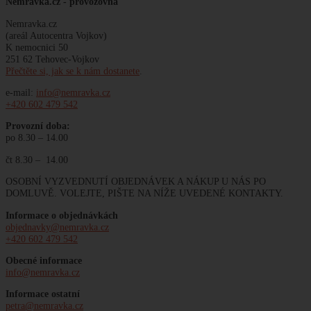
Nemravka.cz -
provozovna
Nemravka.cz
(areál Autocentra Vojkov)
K nemocnici 50
251 62 Tehovec-Vojkov
Přečtěte si, jak se k nám dostanete
.
e-mail:
info@nemravka.cz
+420 602 479 542
Provozní doba:
po 8.30 – 14.00
čt 8.30 – 14.00
OSOBNÍ VYZVEDNUTÍ OBJEDNÁVEK A NÁKUP U NÁS PO
DOMLUVĚ. VOLEJTE, PIŠTE NA NÍŽE UVEDENÉ KONTAKTY.
Informace o objednávkách
objednavky@nemravka.cz
+420 602 479 542
Obecné informace
info@nemravka.cz
Informace ostatní
petra@nemravka.cz