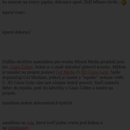
ho naneste na vrstvy papíru, dekorace apod. Drží během chvíle...
lepení vrstev
lepení dekorací
Dalším skvělým materiálem pro tvorbu Mixed Media projektů jsou
tzv.
Glass Glitter
. Jedná se o malé skleněné glitrové kousky. Můžete
je nanášet na projekt pomocí
Gel Media
či
3D Gloss Gelu
. Spíše
doporučuji Gel Medium, jelikož je matné a "lepidlo" nebude vidět.
U 3D Gloss Gelu vám tam zůstane lesklý povrch. Stačí namočit
štětec do lepidla, poté do lahvičky s Glass Glitter a nanést na
projekt.
nanášeno kolem dekorativních kytiček
nanášeno na
jutu
, která tvoří jednu vrstvu pod fotkou a
na
chipboardy