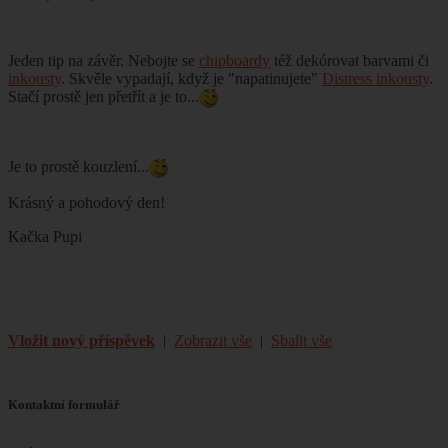
Jeden tip na závěr. Nebojte se
chipboardy
též dekórovat barvami či
inkousty
. Skvěle vypadají, když je "napatinujete"
Distress inkousty
.
Stačí prostě jen přetřít a je to...
Je to prostě kouzlení...
Krásný a pohodový den!
Kačka Pupi
Vložit nový příspěvek
|
Zobrazit vše
|
Sbalit vše
Kontaktní formulář